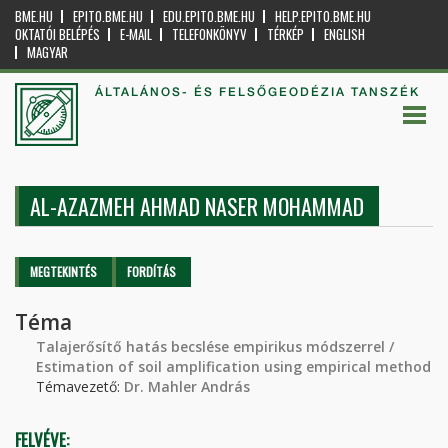
BME.HU
EPITO.BME.HU
EDU.EPITO.BME.HU
HELP.EPITO.BME.HU
OKTATÓI BELÉPÉS
E-MAIL
TELEFONKÖNYV
TÉRKÉP
ENGLISH
MAGYAR
ÁLTALÁNOS- ÉS FELSŐGEODÉZIA TANSZÉK
AL-AZAZMEH AHMAD NASER MOHAMMAD
Elsődleges fülek
MEGTEKINTÉS
(AKTÍV
FORDÍTÁS
FÜL)
Téma
Talajerősítő hatás becslése empirikus módszerrel /
Estimation of soil amplification using empirical method
Témavezető:
Dr. Mahler András
FELVÉVE: