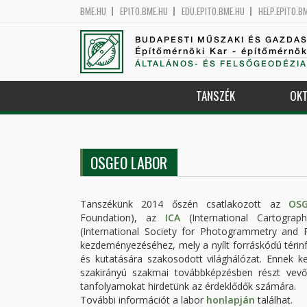
BME.HU
EPITO.BME.HU
EDU.EPITO.BME.HU
HELP.EPITO.B
BUDAPESTI MŰSZAKI ÉS GAZDA
Építőmérnöki Kar - építőmérnö
ÁLTALÁNOS- ÉS FELSŐGEODÉZIA
TANSZÉK
OKT
OSGEO LABOR
Tanszékünk 2014 őszén csatlakozott az
OS
Foundation), az
ICA
(International Cartogra
(International Society for Photogrammetry and
kezdeményezéséhez, mely a nyílt forráskódú térin
és kutatására szakosodott világhálózat. Ennek k
szakirányú szakmai továbbképzésben részt vevő
tanfolyamokat hirdetünk az érdeklődők számára.
További információt a labor
honlapján
találhat.