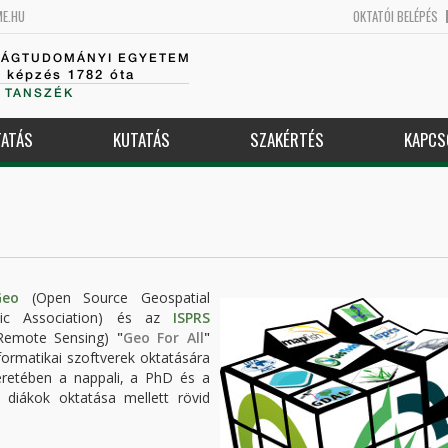
ME.HU
OKTATÓI BELÉPÉS
SÁGTUDOMÁNYI EGYETEM
k képzés 1782 óta
 TANSZÉK
ATÁS
KUTATÁS
SZAKÉRTÉS
KAPCS
Geo
(Open Source Geospatial
phic Association) és az
ISPRS
 Remote Sensing)
"
Geo For All
"
formatikai szoftverek oktatására
eretében a nappali, a PhD és a
 diákok oktatása mellett rövid