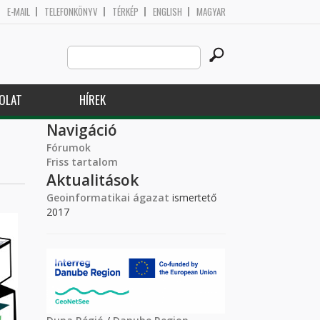
E-MAIL
TELEFONKÖNYV
TÉRKÉP
ENGLISH
MAGYAR
Search
Keresés űrlap
this
site
OLAT
HÍREK
Navigáció
Fórumok
Friss tartalom
Aktualitások
Geoinformatikai ágazat
ismertető
2017