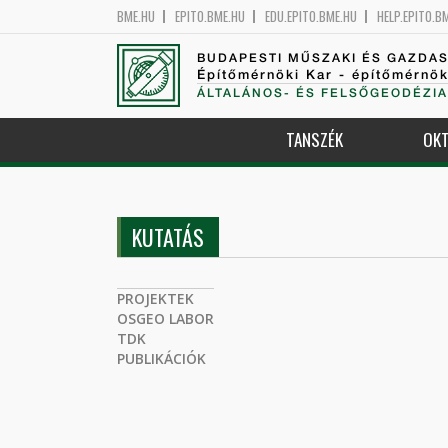
BME.HU
EPITO.BME.HU
EDU.EPITO.BME.HU
HELP.EPITO.B
BUDAPESTI MŰSZAKI ÉS GAZDA
Építőmérnöki Kar - építőmérnö
ÁLTALÁNOS- ÉS FELSŐGEODÉZIA
TANSZÉK
OKT
KUTATÁS
PROJEKTEK
OSGEO LABOR
TDK
PUBLIKÁCIÓK