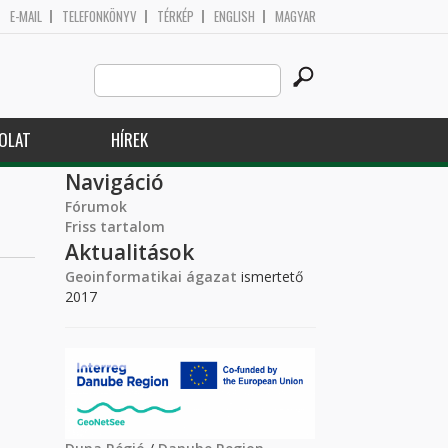
E-MAIL
TELEFONKÖNYV
TÉRKÉP
ENGLISH
MAGYAR
Search
Keresés űrlap
this
site
OLAT
HÍREK
Navigáció
Fórumok
Friss tartalom
Aktualitások
Geoinformatikai ágazat
ismertető
2017