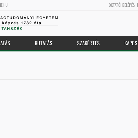
ME.HU
OKTATÓI BELÉPÉS
SÁGTUDOMÁNYI EGYETEM
k képzés 1782 óta
 TANSZÉK
ATÁS
KUTATÁS
SZAKÉRTÉS
KAPCS