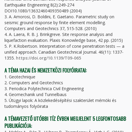
Earthquake Engineering 8(2):249-274
DOI10.1080/13632460409350489 (2004)
3. A. Amorosi, D. Boldini, E. Gaetano. Parametric study on
seismic ground response by finite element modelling.
Computers and Geotechnics 37, 515-528. (2010)
4. A. Laera, R. B. J. Brinkgreve. Site response analysis and
liquefaction evaluation. Plaxis Konowledge base, 42 pp. (2015)
5. P. K.Robertson. Interpretation of cone penetration tests — a
unified approach. Canadian Geotechnical Journal. 46(11): 1337-
1355.
https://doi.org/10.1139/T09-065
A TÉMA HAZAI ÉS NEMZETKÖZI FOLYÓIRATAI:
1. Geotechnique
2. Computers and Geotechnics
3. Periodica Polytechnica Civil Engineering
4. Geomechanik und Tunnelbaus
5. Útügyi lapok: A közlekedésépítési szakterület mérnöki és
tudományos folyóirata
A TÉMAVEZETŐ UTÓBBI TÍZ ÉVBEN MEGJELENT 5 LEGFONTOSABB
PUBLIKÁCIÓJA: