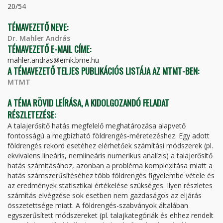
20/54
TÉMAVEZETŐ NEVE:
Dr. Mahler András
TÉMAVEZETŐ E-MAIL CÍME:
mahler.andras@emk.bme.hu
A TÉMAVEZETŐ TELJES PUBLIKÁCIÓS LISTÁJA AZ MTMT-BEN:
MTMT
A TÉMA RÖVID LEÍRÁSA, A KIDOLGOZANDÓ FELADAT
RÉSZLETEZÉSE:
A talajerősítő hatás megfelelő meghatározása alapvető
fontosságú a megbízható földrengés-méretezéshez. Egy adott
földrengés rekord esetéhez elérhetőek számítási módszerek (pl.
ekvivalens lineáris, nemlineáris numerikus analízis) a talajerősítő
hatás számításához, azonban a probléma komplexitása miatt a
hatás számszerűsítéséhez több földrengés figyelembe vétele és
az eredmények statisztikai értékelése szükséges. Ilyen részletes
számítás elvégzése sok esetben nem gazdaságos az eljárás
összetettsége miatt. A földrengés-szabványok általában
egyszerűsített módszereket (pl. talajkategóriák és ehhez rendelt