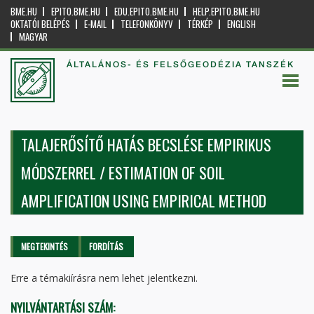
BME.HU
EPITO.BME.HU
EDU.EPITO.BME.HU
HELP.EPITO.BME.HU
OKTATÓI BELÉPÉS
E-MAIL
TELEFONKÖNYV
TÉRKÉP
ENGLISH
MAGYAR
ÁLTALÁNOS- ÉS FELSŐGEODÉZIA TANSZÉK
TALAJERŐSÍTŐ HATÁS BECSLÉSE EMPIRIKUS
MÓDSZERREL / ESTIMATION OF SOIL
AMPLIFICATION USING EMPIRICAL METHOD
Elsődleges fülek
MEGTEKINTÉS
(AKTÍV
FORDÍTÁS
FÜL)
Erre a témakiírásra nem lehet jelentkezni.
NYILVÁNTARTÁSI SZÁM: