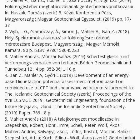
1. Mahler A., Bán Z., Hübner B., Zsarnóczay Á., Vigh L.G. (2019)
Földrengésteher meghatározásának geotechnikai vonatkozásai
In: Huszák, Tamás (szerk.) 5. Kézdi Konferencia Pécs,
Magyarország : Magyar Geotechnikai Egyesület, (2019) pp. 17-
37.
2. Vigh, L G.,Zsarnóczay, Á., Simon J., Mahler A., Bán Z. (2018)
Helyi Spektrumok alkalmazása földrengésre történő
méretezésre Budapest, Magyarország : Magyar Mérnöki
Kamara, 80 p. ISBN: 9786158045223
3. Mahler András, Móczár Balázs (2019) Scherfestigkeits‐ und
Verformungs-verhalten von tertiären Böden Geomechanik und
Tunnelbau 12 : 4 pp. 352-361., 10 p.
4. Bán Z, Mahler A, Győri E (2019) Development of an energy-
based liquefaction potential assessment method based on
combined use of CPT and shear wave velocity measurement In:
The, Icelandic Geotechnical Society (szerk.) Proceedings of the
XVII ECSMGE-2019 : Geotechnical Engineering, foundation of the
future Reykjavík, Izland : The Icelandic Geotechnical Society,
(2019) Paper: 769 , 8 p.
5. Mahler András (2018) A talajkörnyezet modellezése In:
Szepesházi, Róbert; Honti, Imre; Schell, Péter; Wolf, Ákos;
Mahler, András; Szilvágyi, Zsolt; Lődör, Kristóf; Móczár, Balázs;
Szepesházi, Attila; Koch, Edina - Wolf, Ákos (szerk.) Geotechnikai