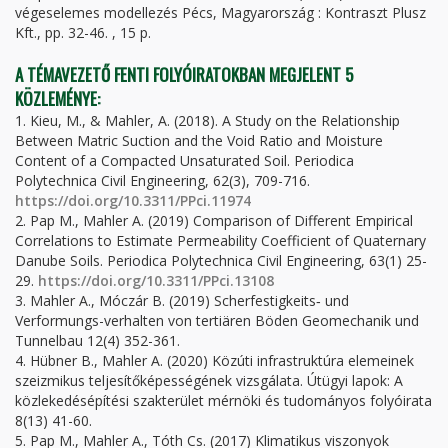
végeselemes modellezés Pécs, Magyarország : Kontraszt Plusz
Kft., pp. 32-46. , 15 p.
A TÉMAVEZETŐ FENTI FOLYÓIRATOKBAN MEGJELENT 5
KÖZLEMÉNYE:
1. Kieu, M., & Mahler, A. (2018). A Study on the Relationship
Between Matric Suction and the Void Ratio and Moisture
Content of a Compacted Unsaturated Soil. Periodica
Polytechnica Civil Engineering, 62(3), 709-716.
https://doi.org/10.3311/PPci.11974
2. Pap M., Mahler A. (2019) Comparison of Different Empirical
Correlations to Estimate Permeability Coefficient of Quaternary
Danube Soils. Periodica Polytechnica Civil Engineering, 63(1) 25-
29.
https://doi.org/10.3311/PPci.13108
3. Mahler A., Móczár B. (2019) Scherfestigkeits‐ und
Verformungs-verhalten von tertiären Böden Geomechanik und
Tunnelbau 12(4) 352-361.
4. Hübner B., Mahler A. (2020) Közúti infrastruktúra elemeinek
szeizmikus teljesítőképességének vizsgálata. Útügyi lapok: A
közlekedésépítési szakterület mérnöki és tudományos folyóirata
8(13) 41-60.
5. Pap M., Mahler A., Tóth Cs. (2017) Klimatikus viszonyok