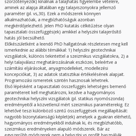
szorzótényezők) kínálnak a talajhatás figyelembe vételére,
aminek az alapja általában egy talajviszonyokra jellemző
paraméter (pl. vs,30). Ezek a módszerek könnyen
alkalmazhatóak, a megbízhatóságuk azonban
megkérdőjelezhető. Jelen PhD kutatás célkitűzése olyan
tapasztalati összefüggés(ek) amikkel a helyszíni talajerősítő
hatás jól becsülhető.
Előkészületként a leendő PhD hallgatónak részletesen meg kell
ismerkednie az alábbi témákkal: 1) helyszíni geotechnikai
vizsgálatok, különös tekintettel a szeizmikus vizsgálatokra, 2) a
helyi talajválasz meghatározásának eszközei, beleértve a
számítási eljárásokat, anyagmodelleket, modellezési
koncepciókat, 3) az adatok statisztikai értékelésének alapjait.
Programozási ismeretek szintén hasznosak lehetnek.
Első lépésként a tapasztalati összefüggés lehetséges bemenő
paramétereit kell meghatározni, kezdve a hagyományos
geotechnikai helyszíni vizsgálatok (pl. statikus nyomószonda)
eredményeitől a közvetlenül mért szeizmikus paraméterekig. Ez
lehetővé teszi különböző szintű összefüggések megállapítását:
nagyobb bizonytalanságú képlet(ek) amelyek a gyakran elérhető,
hagyományos eredményekből indulnak ki, és megbízhatóbb,
szeizmikus eredményeken alapuló módszerek. Bár az
egyszerűbb módszerek nem a helyszíni vs profilt használják