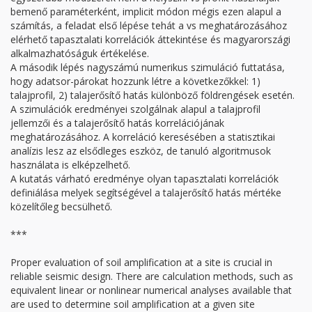
bemenő paraméterként, implicit módon mégis ezen alapul a
számítás, a feladat első lépése tehát a vs meghatározásához
elérhető tapasztalati korrelációk áttekintése és magyarországi
alkalmazhatóságuk értékelése.
A második lépés nagyszámú numerikus szimuláció futtatása,
hogy adatsor-párokat hozzunk létre a következőkkel: 1)
talajprofil, 2) talajerősítő hatás különböző földrengések esetén.
A szimulációk eredményei szolgálnak alapul a talajprofil
jellemzői és a talajerősítő hatás korrelációjának
meghatározásához. A korreláció keresésében a statisztikai
analízis lesz az elsődleges eszköz, de tanuló algoritmusok
használata is elképzelhető.
A kutatás várható eredménye olyan tapasztalati korrelációk
definiálása melyek segítségével a talajerősítő hatás mértéke
közelítőleg becsülhető.
***
Proper evaluation of soil amplification at a site is crucial in
reliable seismic design. There are calculation methods, such as
equivalent linear or nonlinear numerical analyses available that
are used to determine soil amplification at a given site