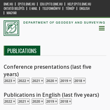
BME.HU
EPITO.BME.HU
EDU.EPITO.BME.HU
HELP.EPITO.BME.HU
OKTATÓI BELÉPÉS
E-MAIL
TELEFONKÖNYV
TÉRKÉP
ENGLISH
MAGYAR
DEPARTMENT OF GEODESY AND SURVEYING
PUBLICATIONS
Conference presentations (last five
years)
Publications in English (last five years)