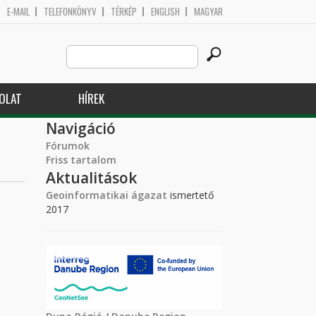
E-MAIL
TELEFONKÖNYV
TÉRKÉP
ENGLISH
MAGYAR
Search
Keresés űrlap
this
site
OLAT
HÍREK
Navigáció
Fórumok
Friss tartalom
Aktualitások
Geoinformatikai ágazat
ismertető
2017