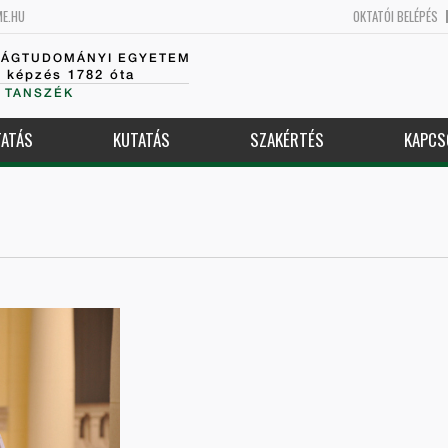
ME.HU
OKTATÓI BELÉPÉS
SÁGTUDOMÁNYI EGYETEM
k képzés 1782 óta
 TANSZÉK
ATÁS
KUTATÁS
SZAKÉRTÉS
KAPCS