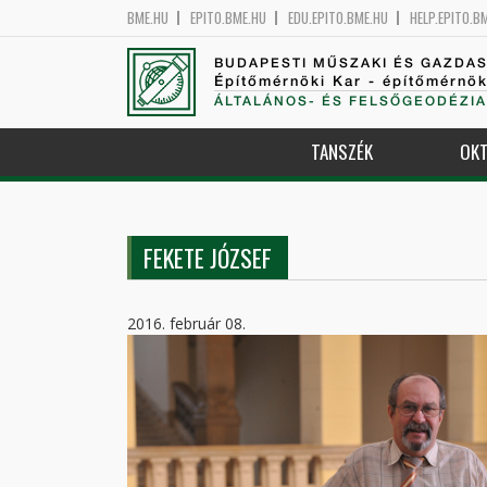
BME.HU
EPITO.BME.HU
EDU.EPITO.BME.HU
HELP.EPITO.B
BUDAPESTI MŰSZAKI ÉS GAZDA
Építőmérnöki Kar - építőmérnö
ÁLTALÁNOS- ÉS FELSŐGEODÉZIA
TANSZÉK
OKT
FEKETE JÓZSEF
2016. február 08.