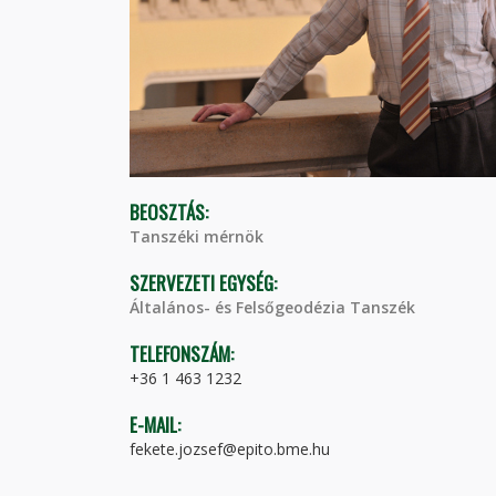
BEOSZTÁS:
Tanszéki mérnök
SZERVEZETI EGYSÉG:
Általános- és Felsőgeodézia Tanszék
TELEFONSZÁM:
+36 1 463 1232
E-MAIL:
fekete.jozsef@epito.bme.hu