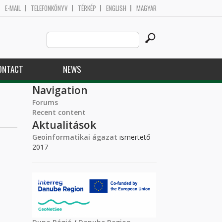
E-MAIL
TELEFONKÖNYV
TÉRKÉP
ENGLISH
MAGYAR
Search
Search form
this
site
ONTACT
NEWS
Navigation
Forums
Recent content
Aktualitások
Geoinformatikai ágazat
ismertető
2017