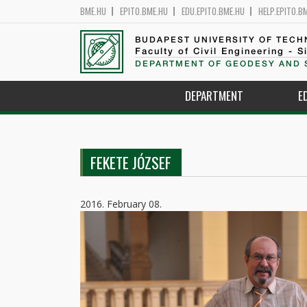
BME.HU
EPITO.BME.HU
EDU.EPITO.BME.HU
HELP.EPITO.B
BUDAPEST UNIVERSITY OF TEC
Faculty of Civil Engineering - S
DEPARTMENT OF GEODESY AND 
DEPARTMENT
E
FEKETE JÓZSEF
2016. February 08.