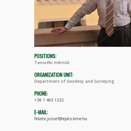
POSITIONS:
Tanszéki mérnök
ORGANIZATION UNIT:
Department of Geodesy and Surveying
PHONE:
+36 1 463 1232
E-MAIL:
fekete.jozsef@epito.bme.hu