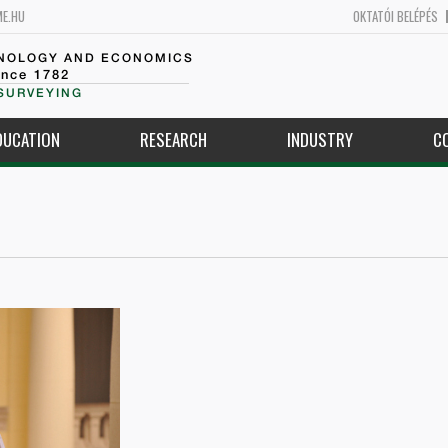
ME.HU
OKTATÓI BELÉPÉS
HNOLOGY AND ECONOMICS
ince 1782
SURVEYING
DUCATION
RESEARCH
INDUSTRY
C