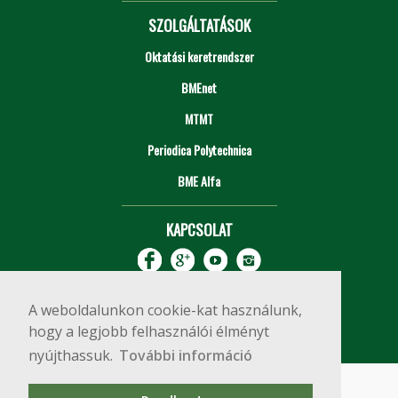
SZOLGÁLTATÁSOK
Oktatási keretrendszer
BMEnet
MTMT
Periodica Polytechnica
BME Alfa
KAPCSOLAT
A weboldalunkon cookie-kat használunk,
hogy a legjobb felhasználói élményt
nyújthassuk.
További információ
Impresszum
Copyright © 2020 BME Építőmérnöki Kar