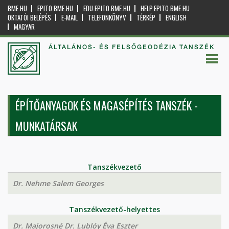
BME.HU
EPITO.BME.HU
EDU.EPITO.BME.HU
HELP.EPITO.BME.HU
OKTATÓI BELÉPÉS
E-MAIL
TELEFONKÖNYV
TÉRKÉP
ENGLISH
MAGYAR
ÁLTALÁNOS- ÉS FELSŐGEODÉZIA TANSZÉK
ÉPÍTŐANYAGOK ÉS MAGASÉPÍTÉS TANSZÉK -
MUNKATÁRSAK
Tanszékvezető
Dr. Nehme Salem Georges
Tanszékvezető-helyettes
Dr. Majorosné Dr. Lublóy Éva Eszter