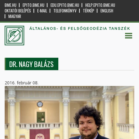
BME.HU
EPITO.BME.HU
EDU.EPITO.BME.HU
HELP.EPITO.BME.HU
OKTATÓI BELÉPÉS
E-MAIL
TELEFONKÖNYV
TÉRKÉP
ENGLISH
MAGYAR
ÁLTALÁNOS- ÉS FELSŐGEODÉZIA TANSZÉK
DR. NAGY BALÁZS
2016. február 08.