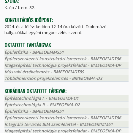
SZOBA:
K. ép / I. em. 82.
KONZULTÁCIÓS IDŐPONT:
2024. őszi félév: kedden 12-14 óra között. Diplomázó
hallgatókkal egyéni megbeszélés szerint.
OKTATOTT TANTÁRGYAK
Épületfizika - BMEEOEMMS51
Épületszerkezeti konstruktőri ismeretek - BMEEOEMDT86
Magasépítési technológia projektfeladat - BMEEOEMA-DP
Műszaki értékelemzés - BMEEOEMDT89
Többdimenziós projektelemzés - BMEEOEMA-D3
KORÁBBAN OKTATOTT TÁRGYAK:
Építéstechnológia I. - BMEEOEMA-D1
Építéstechnológia II. - BMEEOEMA-D2
Épületfizika - BMEEOEMMS51
Épületszerkezeti konstruktőri ismeretek - BMEEOEMDT86
Integráló tervezés BIM szemlélettel - BMEEOEMMM61
Magasépítési technológia projektfeladat - BMEEOEMA-DP