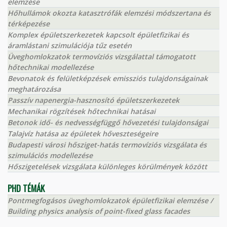
elemzése
Hőhullámok okozta katasztrófák elemzési módszertana és
térképezése
Komplex épületszerkezetek kapcsolt épületfizikai és
áramlástani szimulációja tűz esetén
Üveghomlokzatok termovíziós vizsgálattal támogatott
hőtechnikai modellezése
Bevonatok és felületképzések emissziós tulajdonságainak
meghatározása
Passzív napenergia-hasznosító épületszerkezetek
Mechanikai rögzítések hőtechnikai hatásai
Betonok idő- és nedvességfüggő hővezetési tulajdonságai
Talajvíz hatása az épületek hőveszteségeire
Budapesti városi hősziget-hatás termovíziós vizsgálata és
szimulációs modellezése
Hőszigetelések vizsgálata különleges körülmények között
PHD TÉMÁK
Pontmegfogásos üveghomlokzatok épületfizikai elemzése /
Building physics analysis of point-fixed glass facades