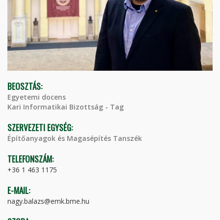
BEOSZTÁS:
Egyetemi docens
Kari Informatikai Bizottság - Tag
SZERVEZETI EGYSÉG:
Építőanyagok és Magasépítés Tanszék
TELEFONSZÁM:
+36 1 463 1175
E-MAIL:
nagy.balazs@emk.bme.hu