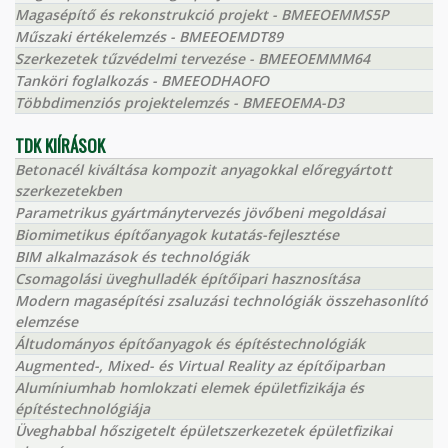
Magasépítő és rekonstrukció projekt - BMEEOEMMS5P
Műszaki értékelemzés - BMEEOEMDT89
Szerkezetek tűzvédelmi tervezése - BMEEOEMMM64
Tanköri foglalkozás - BMEEODHAOFO
Többdimenziós projektelemzés - BMEEOEMA-D3
TDK KIÍRÁSOK
Betonacél kiváltása kompozit anyagokkal előregyártott
szerkezetekben
Parametrikus gyártmánytervezés jövőbeni megoldásai
Biomimetikus építőanyagok kutatás-fejlesztése
BIM alkalmazások és technológiák
Csomagolási üveghulladék építőipari hasznosítása
Modern magasépítési zsaluzási technológiák összehasonlító
elemzése
Áltudományos építőanyagok és építéstechnológiák
Augmented-, Mixed- és Virtual Reality az építőiparban
Alumíniumhab homlokzati elemek épületfizikája és
építéstechnológiája
Üveghabbal hőszigetelt épületszerkezetek épületfizikai