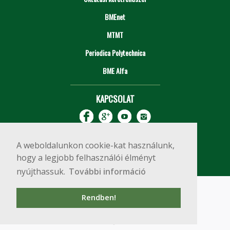
BMEnet
MTMT
Periodica Polytechnica
BME Alfa
KAPCSOLAT
A weboldalunkon cookie-kat használunk,
hogy a legjobb felhasználói élményt
nyújthassuk.
További információ
Impresszum
Copyright © 2020 BME Építőmérnöki Kar
Rendben!
1111 Budapest, Műegyetem rkp. 3.
+36 1 463 3531
webmester@emk.bme.hu