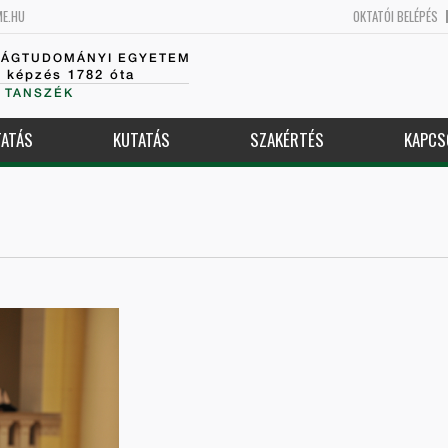
ME.HU
OKTATÓI BELÉPÉS
SÁGTUDOMÁNYI EGYETEM
k képzés 1782 óta
 TANSZÉK
ATÁS
KUTATÁS
SZAKÉRTÉS
KAPCS