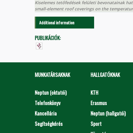
Kiselemes tetőfedések felületi bevonatainak hatá
small-element roof coverings on the temperature
Additional information
PUBLIKÁCIÓK:
MUNKATÁRSAKNAK
HALLGATÓKNAK
Neptun (oktatói)
KTH
Telefonkönyv
Erasmus
Kancellária
Neptun (hallgatói)
Segítségkérés
Sport