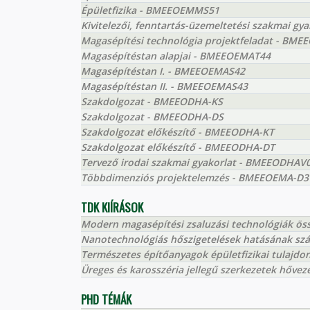
Épületfizika - BMEEOEMMS51
Kivitelezői, fenntartás-üzemeltetési szakmai g
Magasépítési technológia projektfeladat - BM
Magasépítéstan alapjai - BMEEOEMAT44
Magasépítéstan I. - BMEEOEMAS42
Magasépítéstan II. - BMEEOEMAS43
Szakdolgozat - BMEEODHA-KS
Szakdolgozat - BMEEODHA-DS
Szakdolgozat előkészítő - BMEEODHA-KT
Szakdolgozat előkészítő - BMEEODHA-DT
Tervező irodai szakmai gyakorlat - BMEEODHAV
Többdimenziós projektelemzés - BMEEOEMA-D3
TDK KIÍRÁSOK
Modern magasépítési zsaluzási technológiák ös
Nanotechnológiás hőszigetelések hatásának szám
Természetes építőanyagok épületfizikai tulajdon
Üreges és karosszéria jellegű szerkezetek hővez
PHD TÉMÁK