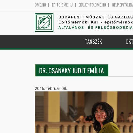
BME.HU
EPITO.BME.HU
EDU.EPITO.BME.HU
HELP.EPITO.B
BUDAPESTI MŰSZAKI ÉS GAZDA
Építőmérnöki Kar - építőmérnö
ÁLTALÁNOS- ÉS FELSŐGEODÉZIA
TANSZÉK
OKT
DR. CSANAKY JUDIT EMÍLIA
2016. február 08.