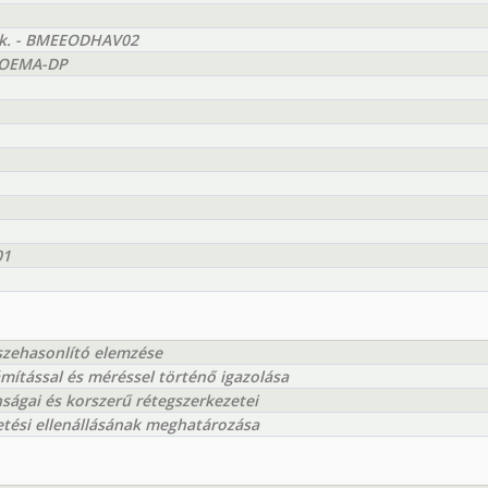
yak. - BMEEODHAV02
EEOEMA-DP
01
szehasonlító elemzése
ítással és méréssel történő igazolása
ságai és korszerű rétegszerkezetei
etési ellenállásának meghatározása