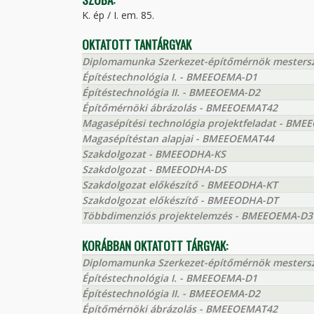
K. ép / I. em. 85.
OKTATOTT TANTÁRGYAK
Diplomamunka Szerkezet-építőmérnök mester
Építéstechnológia I. - BMEEOEMA-D1
Építéstechnológia II. - BMEEOEMA-D2
Építőmérnöki ábrázolás - BMEEOEMAT42
Magasépítési technológia projektfeladat - BM
Magasépítéstan alapjai - BMEEOEMAT44
Szakdolgozat - BMEEODHA-KS
Szakdolgozat - BMEEODHA-DS
Szakdolgozat előkészítő - BMEEODHA-KT
Szakdolgozat előkészítő - BMEEODHA-DT
Többdimenziós projektelemzés - BMEEOEMA-D3
KORÁBBAN OKTATOTT TÁRGYAK:
Diplomamunka Szerkezet-építőmérnök mester
Építéstechnológia I. - BMEEOEMA-D1
Építéstechnológia II. - BMEEOEMA-D2
Építőmérnöki ábrázolás - BMEEOEMAT42