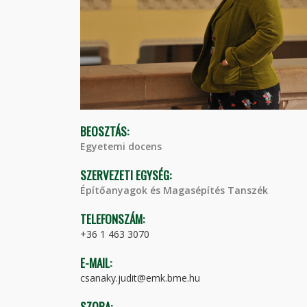
BEOSZTÁS:
Egyetemi docens
SZERVEZETI EGYSÉG:
Építőanyagok és Magasépítés Tanszék
TELEFONSZÁM:
+36 1 463 3070
E-MAIL:
csanaky.judit@emk.bme.hu
SZOBA: