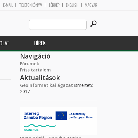
E-MAIL
TELEFONKÖNYV
TÉRKÉP
ENGLISH
MAGYAR
Search
Keresés űrlap
this
site
OLAT
HÍREK
Navigáció
Fórumok
Friss tartalom
Aktualitások
Geoinformatikai ágazat
ismertető
2017