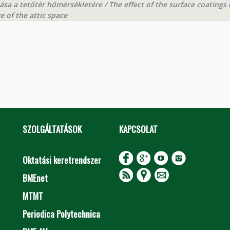
sa a tetőtér hőmérsékletére / The effect of the surface coatings 
 of the attic space
SZOLGÁLTATÁSOK
KAPCSOLAT
Oktatási keretrendszer
BMEnet
MTMT
Periodica Polytechnica