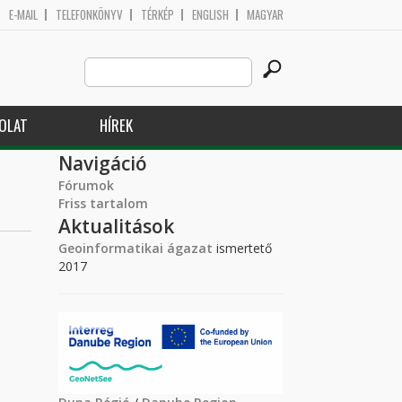
E-MAIL
TELEFONKÖNYV
TÉRKÉP
ENGLISH
MAGYAR
Search
Keresés űrlap
this
site
OLAT
HÍREK
Navigáció
Fórumok
Friss tartalom
Aktualitások
Geoinformatikai ágazat
ismertető
2017