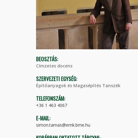
BEOSZTÁS:
Címzetes docens
SZERVEZETI EGYSÉG:
Építőanyagok és Magasépítés Tanszék
TELEFONSZÁM:
+36 1 463 4067
E-MAIL:
simon.tamas@emk.bme.hu
KORÁBBAN OKTATOTT TÁRGYAK: