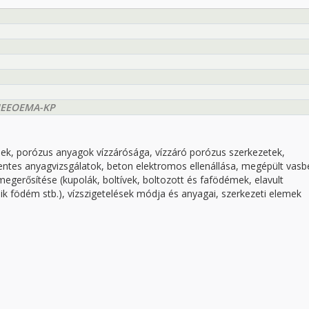
BMEEOEMA-KP
k, porózus anyagok vízzárósága, vízzáró porózus szerkezetek,
ntes anyagvizsgálatok, beton elektromos ellenállása, megépült vasb
megerősítése (kupolák, boltívek, boltozott és fafödémek, elavult
k födém stb.), vízszigetelések módja és anyagai, szerkezeti elemek