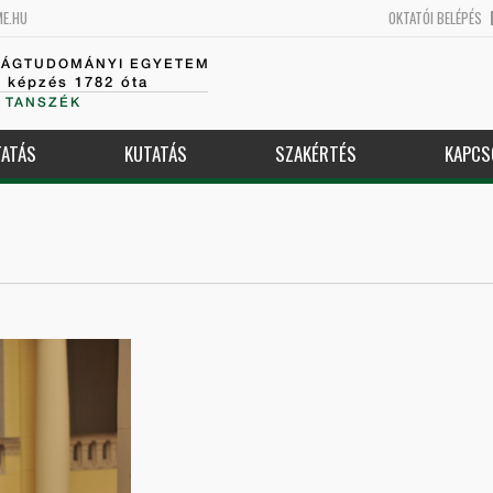
ME.HU
OKTATÓI BELÉPÉS
SÁGTUDOMÁNYI EGYETEM
k képzés 1782 óta
 TANSZÉK
ATÁS
KUTATÁS
SZAKÉRTÉS
KAPCS