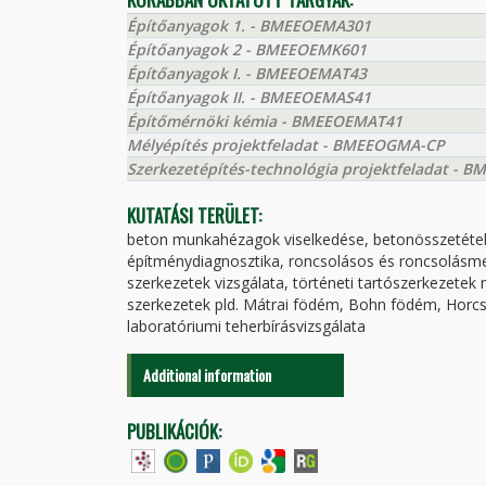
Építőanyagok 1. - BMEEOEMA301
Építőanyagok 2 - BMEEOEMK601
Építőanyagok I. - BMEEOEMAT43
Építőanyagok II. - BMEEOEMAS41
Építőmérnöki kémia - BMEEOEMAT41
Mélyépítés projektfeladat - BMEEOGMA-CP
Szerkezetépítés-technológia projektfeladat - 
KUTATÁSI TERÜLET:
beton munkahézagok viselkedése, betonösszetétele
építménydiagnosztika, roncsolásos és roncsolásme
szerkezetek vizsgálata, történeti tartószerkezetek 
szerkezetek pld. Mátrai födém, Bohn födém, Horcsi
laboratóriumi teherbírásvizsgálata
Additional information
PUBLIKÁCIÓK: