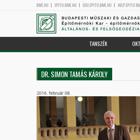
BME.HU
EPITO.BME.HU
EDU.EPITO.BME.HU
HELP.EPITO.B
BUDAPESTI MŰSZAKI ÉS GAZDA
Építőmérnöki Kar - építőmérnö
ÁLTALÁNOS- ÉS FELSŐGEODÉZIA
TANSZÉK
OKT
DR. SIMON TAMÁS KÁROLY
2016. február 08.