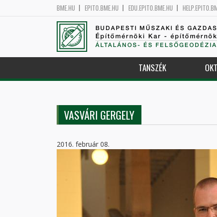
BME.HU
EPITO.BME.HU
EDU.EPITO.BME.HU
HELP.EPITO.B
BUDAPESTI MŰSZAKI ÉS GAZDA
Építőmérnöki Kar - építőmérnö
ÁLTALÁNOS- ÉS FELSŐGEODÉZIA
TANSZÉK
OKT
VASVÁRI GERGELY
2016. február 08.