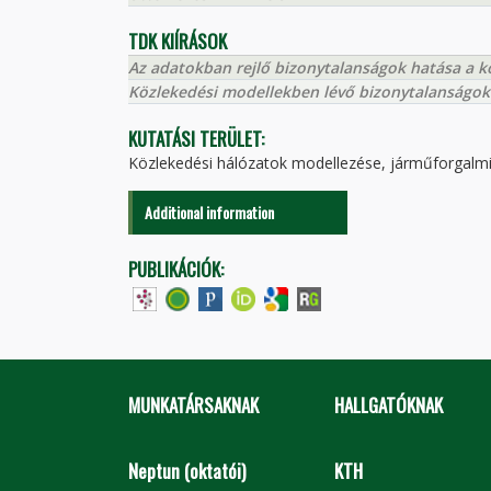
TDK KIÍRÁSOK
Az adatokban rejlő bizonytalanságok hatása a k
Közlekedési modellekben lévő bizonytalanságok 
KUTATÁSI TERÜLET:
Közlekedési hálózatok modellezése, járműforgalmi
Additional information
PUBLIKÁCIÓK:
MUNKATÁRSAKNAK
HALLGATÓKNAK
Neptun (oktatói)
KTH