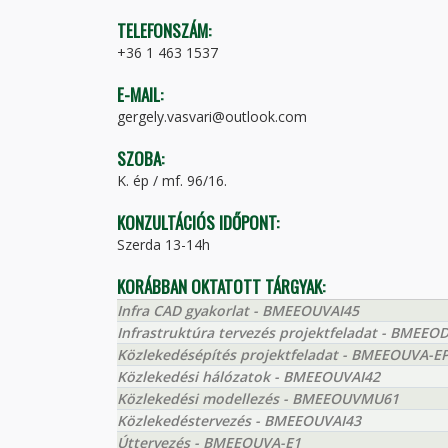
TELEFONSZÁM:
+36 1 463 1537
E-MAIL:
gergely.vasvari@outlook.com
SZOBA:
K. ép / mf. 96/16.
KONZULTÁCIÓS IDŐPONT:
Szerda 13-14h
KORÁBBAN OKTATOTT TÁRGYAK:
Infra CAD gyakorlat - BMEEOUVAI45
Infrastruktúra tervezés projektfeladat - BMEEO
Közlekedésépítés projektfeladat - BMEEOUVA-E
Közlekedési hálózatok - BMEEOUVAI42
Közlekedési modellezés - BMEEOUVMU61
Közlekedéstervezés - BMEEOUVAI43
Úttervezés - BMEEOUVA-E1