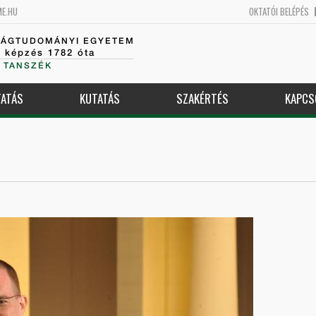
ME.HU
OKTATÓI BELÉPÉS
SÁGTUDOMÁNYI EGYETEM
k képzés 1782 óta
 TANSZÉK
ATÁS
KUTATÁS
SZAKÉRTÉS
KAPCS