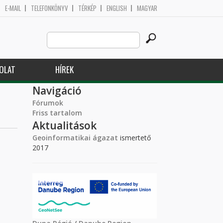
E-MAIL
TELEFONKÖNYV
TÉRKÉP
ENGLISH
MAGYAR
Search
Keresés űrlap
this
site
OLAT
HÍREK
Navigáció
Fórumok
Friss tartalom
Aktualitások
Geoinformatikai ágazat
ismertető
2017