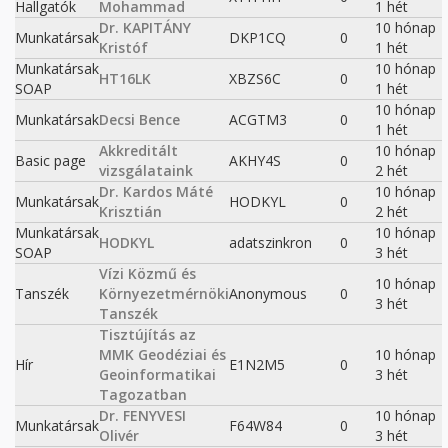
Hallgatók
Mohammad
1 hét
Dr. KAPITÁNY
10 hónap
Munkatársak
DKP1CQ
0
Kristóf
1 hét
Munkatársak
10 hónap
HT16LK
XBZS6C
0
SOAP
1 hét
10 hónap
Munkatársak
Decsi Bence
ACGTM3
0
1 hét
Akkreditált
10 hónap
Basic page
AKHY4S
0
vizsgálataink
2 hét
Dr. Kardos Máté
10 hónap
Munkatársak
HODKYL
0
Krisztián
2 hét
Munkatársak
10 hónap
HODKYL
adatszinkron
0
SOAP
3 hét
Vízi Közmű és
10 hónap
Tanszék
Környezetmérnöki
Anonymous
0
3 hét
Tanszék
Tisztújítás az
MMK Geodéziai és
10 hónap
Hír
E1N2M5
0
Geoinformatikai
3 hét
Tagozatban
Dr. FENYVESI
10 hónap
Munkatársak
F64W84
0
Olivér
3 hét