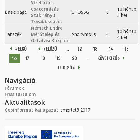
Vízellátás-
Csatornázás
10 hónap
Basic page
UTOS5G
0
Szakirányú
3 hét
Továbbképzés
Németh Endre
10 hónap
Tanszék
Mérőtelep és
Anonymous
0
4 hét
Oktatási Központ
Oldalak
« ELSŐ
‹ ELŐZŐ
…
12
13
14
15
17
18
19
20
…
KÖVETKEZŐ ›
16
UTOLSÓ »
Navigáció
Fórumok
Friss tartalom
Aktualitások
Geoinformatikai ágazat
ismertető 2017