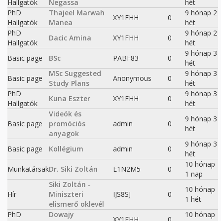
Hallgatók
Negassa
hét
PhD
Thajeel Marwah
9 hónap 2
XY1FHH
0
Hallgatók
Manea
hét
PhD
9 hónap 2
Dacic Amina
XY1FHH
0
Hallgatók
hét
9 hónap 3
Basic page
BSc
PABF83
0
hét
MSc Suggested
9 hónap 3
Basic page
Anonymous
0
Study Plans
hét
PhD
9 hónap 3
Kuna Eszter
XY1FHH
0
Hallgatók
hét
Videók és
9 hónap 3
Basic page
promóciós
admin
0
hét
anyagok
9 hónap 3
Basic page
Kollégium
admin
0
hét
10 hónap
Munkatársak
Dr. Siki Zoltán
E1N2M5
0
1 nap
Siki Zoltán -
10 hónap
Hír
Miniszteri
IJS8SJ
0
1 hét
elismerő oklevél
PhD
Dowajy
10 hónap
XY1FHH
0