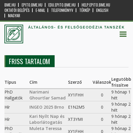
BME.HU
EPITO.BME.HU
EDU.EPITO.BME.HU
HELP.EPITO.BME.HU
OKTATÓI BELÉPÉS
E-MAIL
TELEFONKÖNYV
TÉRKÉP
ENGLISH
MAGYAR
ÁLTALÁNOS- ÉS FELSŐGEODÉZIA TANSZÉK
FRISS TARTALOM
Legutóbb
Típus
Cím
Szerző
Válaszok
frissítve
PhD
Narimani
9 hónap 1
XY1FHH
0
Hallgatók
Ghourtlar Samad
hét
9 hónap 2
Hír
INGEO 2025 Brno
E1N2M5
0
hét
Kari Nyílt Nap és
9 hónap 2
Hír
XT3YMI
0
Laborlátogatás
hét
PhD
Muleta Teressa
9 hónap 2
XY1FHH
0