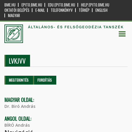
BME.HU
EPITO.BME.HU
EDU.EPITO.BME.HU
HELP.EPITO.BME.HU
OKTATÓI BELÉPÉS
E-MAIL
TELEFONKÖNYV
TÉRKÉP
ENGLISH
MAGYAR
ÁLTALÁNOS- ÉS FELSŐGEODÉZIA TANSZÉK
LVKJVV
Elsődleges fülek
MEGTEKINTÉS
(AKTÍV
FORDÍTÁS
FÜL)
MAGYAR OLDAL:
Dr. Biró András
ANGOL OLDAL:
BÍRÓ András