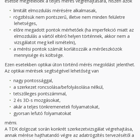
esetbe megfelelőek a teljes mérés végrehajtására, hiszen azok
limitált elmozdulás mérésére alkalmasak,
rögzítésük nem pontszerű, illetve nem minden felületre
lehetséges,
előre megadott pontok mérhetőek (ha imperfekció miatt az
elmozdulás a vártól eltérő helyen történnek, akkor nem a
vizsgálatot meg kell ismételni),
a mérési pontok számát korlátozzák a mérőeszközök
mennyisége és költsége.
Ezen esetekben optikai úton történő mérés megoldást jelenthet.
Az optikai mérések segítségével lehetőség van
nagy pontossággal,
a szerkezet roncsolása/befolyásolása nélkül,
tetszőleges pontszámmal,
2 és 3D-s mozgásokat,
akár a teljes tönkremeneteli folyamatokat,
gyorsan lefutó folyamatokat
mérni.
A TDK dolgozat során konkrét szerkezetvizsgálat végrehajtása,
annak mérése hajthatandó végre az adatrögzítés tervezésétől a