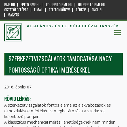
BME.HU
EPITO.BME.HU
EDU.EPITO.BME.HU
HELP.EPITO.BME.HU
OKTATÓI BELÉPÉS
E-MAIL
TELEFONKÖNYV
TÉRKÉP
ENGLISH
MAGYAR
ÁLTALÁNOS- ÉS FELSŐGEODÉZIA TANSZÉK
SZERKEZETVIZSGÁLATOK TÁMOGATÁSA NAGY
PONTOSSÁGÚ OPTIKAI MÉRÉSEKKEL
2016. április 07.
RÖVID LEÍRÁS:
A szerkezetvizsgálatok fontos eleme az alakváltozások és
elmozdulások mértékének meghatározása a szerkezet
különböző pontjain.
A klasszikus mechanikai mérési lehetőségeknek nem minden