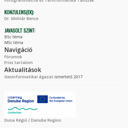
Fotogrammetria és Térinformatika Tanszék
KONZULENS(EK):
Dr. Molnár Bence
JAVASOLT SZINT:
BSc téma
MSc téma
Navigáció
Fórumok
Friss tartalom
Aktualitások
Geoinformatikai ágazat
ismertető 2017
Duna Régió
/
Danube Region