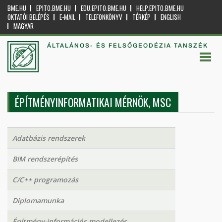
BME.HU
EPITO.BME.HU
EDU.EPITO.BME.HU
HELP.EPITO.BME.HU
OKTATÓI BELÉPÉS
E-MAIL
TELEFONKÖNYV
TÉRKÉP
ENGLISH
MAGYAR
ÁLTALÁNOS- ÉS FELSŐGEODÉZIA TANSZÉK
ÉPÍTMÉNYINFORMATIKAI MÉRNÖK, MSC
Adatbázis rendszerek
BIM rendszerépítés
C/C++ programozás
Diplomamunka
Építmény-információs modellezés