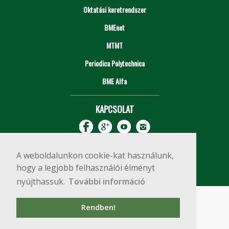
Oktatási keretrendszer
BMEnet
MTMT
Periodica Polytechnica
BME Alfa
KAPCSOLAT
A weboldalunkon cookie-kat használunk,
hogy a legjobb felhasználói élményt
nyújthassuk.
További információ
Impresszum
Copyright © 2020 BME Építőmérnöki Kar
Rendben!
1111 Budapest, Műegyetem rkp. 3.
+36 1 463 3531