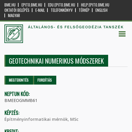
BME.HU
EPITO.BME.HU
EDU.EPITO.BME.HU
HELP.EPITO.BME.HU
OKTATÓI BELÉPÉS
E-MAIL
TELEFONKÖNYV
TÉRKÉP
ENGLISH
MAGYAR
ÁLTALÁNOS- ÉS FELSŐGEODÉZIA TANSZÉK
GEOTECHNIKAI NUMERIKUS MÓDSZEREK
Elsődleges fülek
MEGTEKINTÉS
(AKTÍV
FORDÍTÁS
FÜL)
NEPTUN KÓD:
BMEEOGMMB61
KÉPZÉS:
Építményinformatikai mérnök, MSc
KREDIT: