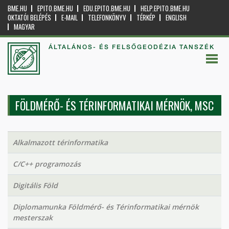
BME.HU
EPITO.BME.HU
EDU.EPITO.BME.HU
HELP.EPITO.BME.HU
OKTATÓI BELÉPÉS
E-MAIL
TELEFONKÖNYV
TÉRKÉP
ENGLISH
MAGYAR
ÁLTALÁNOS- ÉS FELSŐGEODÉZIA TANSZÉK
FÖLDMÉRŐ- ÉS TÉRINFORMATIKAI MÉRNÖK, MSC
Alkalmazott térinformatika
C/C++ programozás
Digitális Föld
Diplomamunka Földmérő- és Térinformatikai mérnök
mesterszak