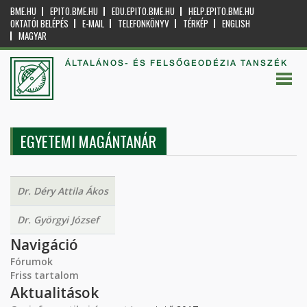
BME.HU
EPITO.BME.HU
EDU.EPITO.BME.HU
HELP.EPITO.BME.HU
OKTATÓI BELÉPÉS
E-MAIL
TELEFONKÖNYV
TÉRKÉP
ENGLISH
MAGYAR
ÁLTALÁNOS- ÉS FELSŐGEODÉZIA TANSZÉK
EGYETEMI MAGÁNTANÁR
Dr. Déry Attila Ákos
Dr. Györgyi József
Navigáció
Fórumok
Friss tartalom
Aktualitások