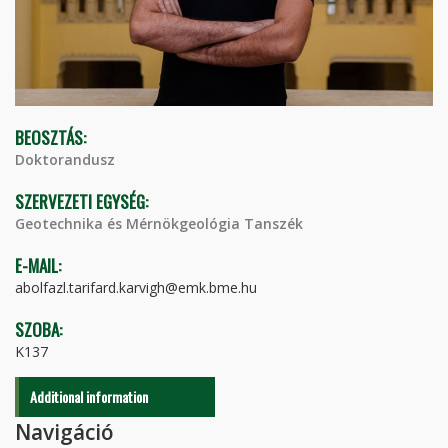
BEOSZTÁS:
Doktorandusz
SZERVEZETI EGYSÉG:
Geotechnika és Mérnökgeológia Tanszék
E-MAIL:
abolfazl.tarifard.karvigh@emk.bme.hu
SZOBA:
K137
Additional information
Navigáció