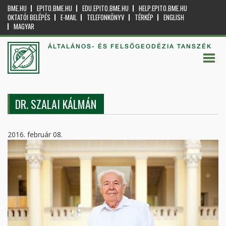
BME.HU
EPITO.BME.HU
EDU.EPITO.BME.HU
HELP.EPITO.BME.HU
OKTATÓI BELÉPÉS
E-MAIL
TELEFONKÖNYV
TÉRKÉP
ENGLISH
MAGYAR
ÁLTALÁNOS- ÉS FELSŐGEODÉZIA TANSZÉK
DR. SZALAI KÁLMÁN
2016. február 08.