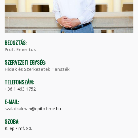
BEOSZTÁS:
Prof. Emeritus
SZERVEZETI EGYSÉG:
Hidak és Szerkezetek Tanszék
TELEFONSZÁM:
+36 1 463 1752
E-MAIL:
szalai.kalman@epito.bme.hu
SZOBA:
K. ép / mf. 80.