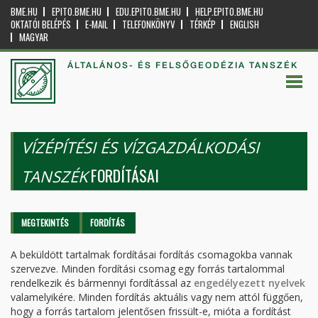
BME.HU
EPITO.BME.HU
EDU.EPITO.BME.HU
HELP.EPITO.BME.HU
OKTATÓI BELÉPÉS
E-MAIL
TELEFONKÖNYV
TÉRKÉP
ENGLISH
MAGYAR
ÁLTALÁNOS- ÉS FELSŐGEODÉZIA TANSZÉK
VÍZÉPÍTÉSI ÉS VÍZGAZDÁLKODÁSI
FORDÍTÁSAI
TANSZÉK
Elsődleges fülek
MEGTEKINTÉS
FORDÍTÁS
(AKTÍV
FÜL)
A beküldött tartalmak fordításai fordítás csomagokba vannak
szervezve. Minden fordítási csomag egy forrás tartalommal
rendelkezik és bármennyi fordítással az
engedélyezett nyelvek
valamelyikére. Minden fordítás aktuális vagy nem attól függően,
hogy a forrás tartalom jelentősen frissült-e, mióta a fordítást