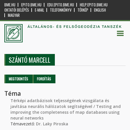
BME.HU
EPITO.BME.HU
EDU.EPITO.BME.HU
HELP.EPITO.BME.HU
OKTATÓI BELÉPÉS
E-MAIL
TELEFONKÖNYV
TÉRKÉP
ENGLISH
MAGYAR
ÁLTALÁNOS- ÉS FELSŐGEODÉZIA TANSZÉK
SZÁNTÓ MARCELL
Elsődleges fülek
MEGTEKINTÉS
(AKTÍV
FORDÍTÁS
FÜL)
Téma
Térképi adatbázisok teljességének vizsgálata és
javítása neurális hálózatok segítségével / Testing and
improving the completeness of map databases using
neural networks
Témavezető:
Dr. Laky Piroska