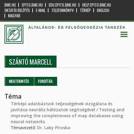
BME.HU
EPITO.BME.HU
EDU.EPITO.BME.HU
HELP.EPITO.BME.HU
OKTATÓI BELÉPÉS
E-MAIL
TELEFONKÖNYV
TÉRKÉP
ENGLISH
MAGYAR
ÁLTALÁNOS- ÉS FELSŐGEODÉZIA TANSZÉK
SZÁNTÓ MARCELL
Elsődleges fülek
MEGTEKINTÉS
(AKTÍV
FORDÍTÁS
FÜL)
Téma
Térképi adatbázisok teljességének vizsgálata és
javítása neurális hálózatok segítségével / Testing and
improving the completeness of map databases using
neural networks
Témavezető:
Dr. Laky Piroska