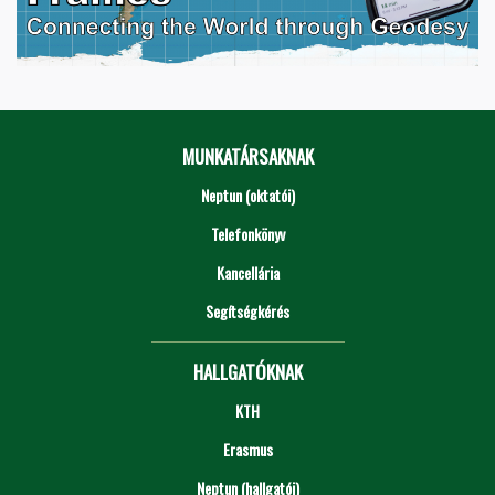
MUNKATÁRSAKNAK
Neptun (oktatói)
Telefonkönyv
Kancellária
Segítségkérés
HALLGATÓKNAK
KTH
Erasmus
Neptun (hallgatói)