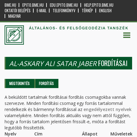
BME.HU
EPITO.BME.HU
EDU.EPITO.BME.HU
HELP.EPITO.BME.HU
OKTATÓI BELÉPÉS
E-MAIL
TELEFONKÖNYV
TÉRKÉP
ENGLISH
MAGYAR
ÁLTALÁNOS- ÉS FELSŐGEODÉZIA TANSZÉK
FORDÍTÁSAI
AL-ASKARY ALI SATAR JABER
Elsődleges fülek
MEGTEKINTÉS
FORDÍTÁS
(AKTÍV
FÜL)
A beküldött tartalmak fordításai fordítás csomagokba vannak
szervezve. Minden fordítási csomag egy forrás tartalommal
rendelkezik és bármennyi fordítással az
engedélyezett nyelvek
valamelyikére. Minden fordítás aktuális vagy nem attól függően,
hogy a forrás tartalom jelentősen frissült-e, mióta a fordítást
legutóbb frissítették.
Nyelv
Cím
Állapot
Műveletek