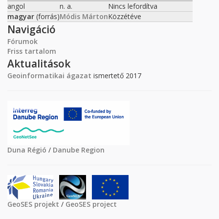
angol
n. a.
Nincs lefordítva
magyar
(forrás)
Módis Márton
Közzétéve
Navigáció
Fórumok
Friss tartalom
Aktualitások
Geoinformatikai ágazat
ismertető 2017
Duna Régió
/
Danube Region
GeoSES projekt
/
GeoSES project