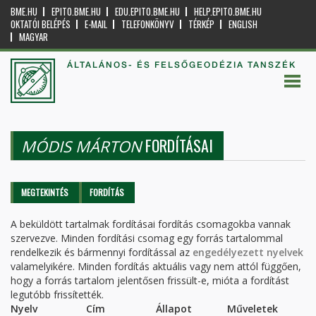
BME.HU
EPITO.BME.HU
EDU.EPITO.BME.HU
HELP.EPITO.BME.HU
OKTATÓI BELÉPÉS
E-MAIL
TELEFONKÖNYV
TÉRKÉP
ENGLISH
MAGYAR
ÁLTALÁNOS- ÉS FELSŐGEODÉZIA TANSZÉK
FORDÍTÁSAI
MÓDIS MÁRTON
Elsődleges fülek
MEGTEKINTÉS
FORDÍTÁS
(AKTÍV
FÜL)
A beküldött tartalmak fordításai fordítás csomagokba vannak
szervezve. Minden fordítási csomag egy forrás tartalommal
rendelkezik és bármennyi fordítással az
engedélyezett nyelvek
valamelyikére. Minden fordítás aktuális vagy nem attól függően,
hogy a forrás tartalom jelentősen frissült-e, mióta a fordítást
legutóbb frissítették.
Nyelv
Cím
Állapot
Műveletek