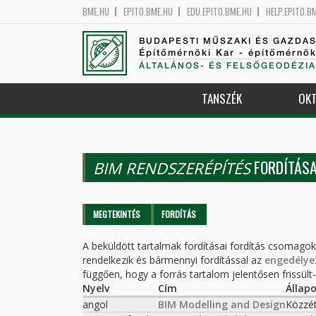
BME.HU
EPITO.BME.HU
EDU.EPITO.BME.HU
HELP.EPITO.B
BUDAPESTI MŰSZAKI ÉS GAZDA
Építőmérnöki Kar - építőmérnö
ÁLTALÁNOS- ÉS FELSŐGEODÉZIA
TANSZÉK
OKT
FORDÍTÁSA
BIM RENDSZERÉPÍTÉS
Elsődleges fülek
MEGTEKINTÉS
FORDÍTÁS
(AKTÍV
FÜL)
A beküldött tartalmak fordításai fordítás csomago
rendelkezik és bármennyi fordítással az
engedélye
függően, hogy a forrás tartalom jelentősen frissült-e
Nyelv
Cím
Állap
angol
BIM Modelling and Design
Közzé