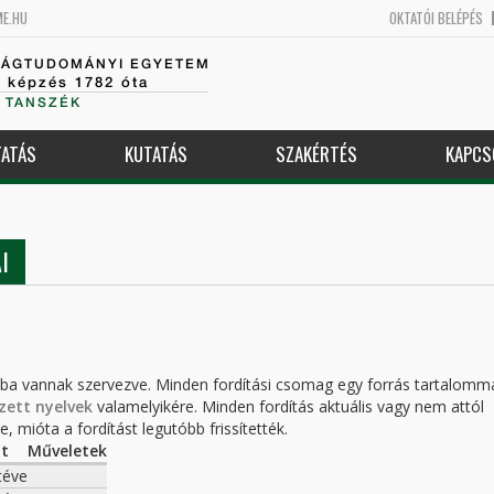
ME.HU
OKTATÓI BELÉPÉS
SÁGTUDOMÁNYI EGYETEM
k képzés 1782 óta
 TANSZÉK
ATÁS
KUTATÁS
SZAKÉRTÉS
KAPCS
I
kba vannak szervezve. Minden fordítási csomag egy forrás tartalomm
zett nyelvek
valamelyikére. Minden fordítás aktuális vagy nem attól
, mióta a fordítást legutóbb frissítették.
ot
Műveletek
téve