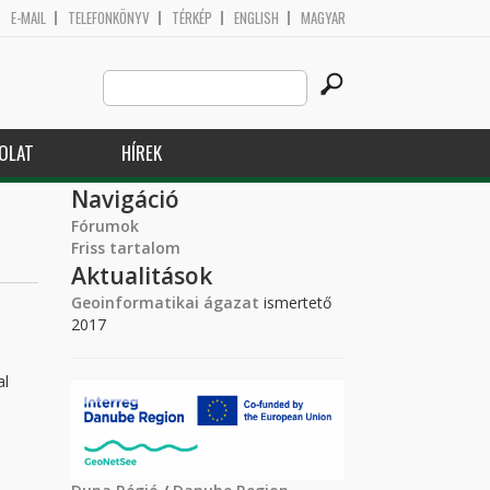
E-MAIL
TELEFONKÖNYV
TÉRKÉP
ENGLISH
MAGYAR
Search
Keresés űrlap
this
site
OLAT
HÍREK
Navigáció
Fórumok
Friss tartalom
Aktualitások
Geoinformatikai ágazat
ismertető
2017
al