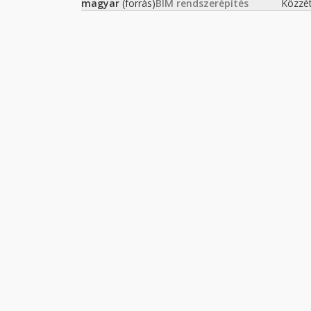
magyar
(forrás)
BIM rendszerépítés
Közzé