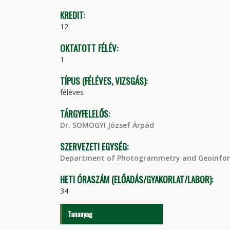
KREDIT:
12
OKTATOTT FÉLÉV:
1
TÍPUS (FÉLÉVES, VIZSGÁS):
féléves
TÁRGYFELELŐS:
Dr. SOMOGYI József Árpád
SZERVEZETI EGYSÉG:
Department of Photogrammetry and Geoinfor
HETI ÓRASZÁM (ELŐADÁS/GYAKORLAT/LABOR):
34
Tananyag