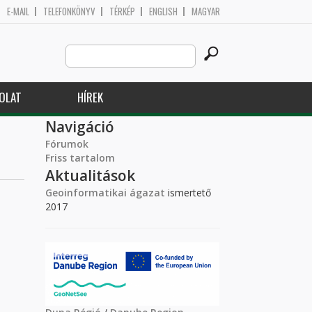
E-MAIL
TELEFONKÖNYV
TÉRKÉP
ENGLISH
MAGYAR
Search
Keresés űrlap
this
site
OLAT
HÍREK
Navigáció
Fórumok
Friss tartalom
Aktualitások
Geoinformatikai ágazat
ismertető
2017