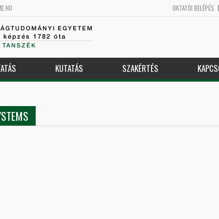
ME.HU
OKTATÓI BELÉPÉS
SÁGTUDOMÁNYI EGYETEM
k képzés 1782 óta
 TANSZÉK
ATÁS
KUTATÁS
SZAKÉRTÉS
KAPCS
YSTEMS