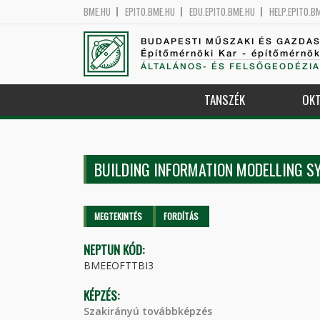
BME.HU
EPITO.BME.HU
EDU.EPITO.BME.HU
HELP.EPITO.B
BUDAPESTI MŰSZAKI ÉS GAZDA
Építőmérnöki Kar - építőmérnö
ÁLTALÁNOS- ÉS FELSŐGEODÉZIA
TANSZÉK
OKT
BUILDING INFORMATION MODELLING S
Elsődleges fülek
MEGTEKINTÉS
(AKTÍV
FORDÍTÁS
FÜL)
NEPTUN KÓD:
BMEEOFTTBI3
KÉPZÉS:
Szakirányú továbbképzés