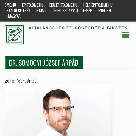
BME.HU
EPITO.BME.HU
EDU.EPITO.BME.HU
HELP.EPITO.BME.HU
OKTATÓI BELÉPÉS
E-MAIL
TELEFONKÖNYV
TÉRKÉP
ENGLISH
MAGYAR
ÁLTALÁNOS- ÉS FELSŐGEODÉZIA TANSZÉK
DR. SOMOGYI JÓZSEF ÁRPÁD
2016. február 08.