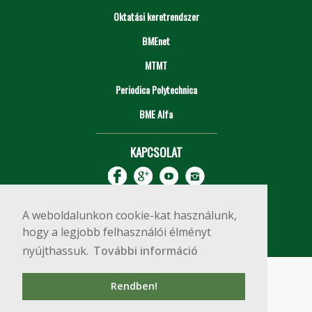
Oktatási keretrendszer
BMEnet
MTMT
Periodica Polytechnica
BME Alfa
KAPCSOLAT
A weboldalunkon cookie-kat használunk,
hogy a legjobb felhasználói élményt
nyújthassuk.
További információ
Impresszum
Copyright © 2020 BME Építőmérnöki Kar
Rendben!
1111 Budapest, Műegyetem rkp. 3.
+36 1 463 3531