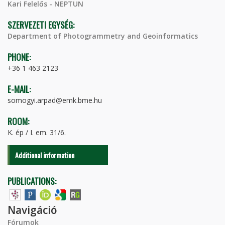
Kari Felelős - NEPTUN
SZERVEZETI EGYSÉG:
Department of Photogrammetry and Geoinformatics
PHONE:
+36 1 463 2123
E-MAIL:
somogyi.arpad@emk.bme.hu
ROOM:
K. ép / I. em. 31/6.
Additional information
PUBLICATIONS:
Navigáció
Fórumok