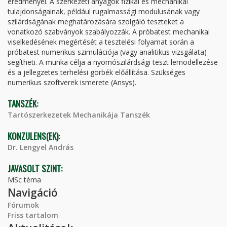
eredményei. A szerkezeti anyagok fizikai és mechanikai
tulajdonságainak, például rugalmassági modulusának vagy
szilárdságának meghatározására szolgáló teszteket a
vonatkozó szabványok szabályozzák. A próbatest mechanikai
viselkedésének megértését a tesztelési folyamat során a
próbatest numerikus szimulációja (vagy analitikus vizsgálata)
segítheti. A munka célja a nyomószilárdsági teszt lemodellezése
és a jellegzetes terhelési görbék előállítása. Szükséges
numerikus szoftverek ismerete (Ansys).
TANSZÉK:
Tartószerkezetek Mechanikája Tanszék
KONZULENS(EK):
Dr. Lengyel András
JAVASOLT SZINT:
MSc téma
Navigáció
Fórumok
Friss tartalom