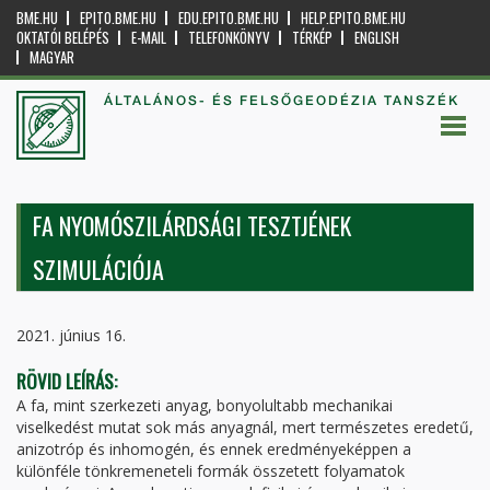
BME.HU
EPITO.BME.HU
EDU.EPITO.BME.HU
HELP.EPITO.BME.HU
OKTATÓI BELÉPÉS
E-MAIL
TELEFONKÖNYV
TÉRKÉP
ENGLISH
MAGYAR
ÁLTALÁNOS- ÉS FELSŐGEODÉZIA TANSZÉK
FA NYOMÓSZILÁRDSÁGI TESZTJÉNEK
SZIMULÁCIÓJA
2021. június 16.
RÖVID LEÍRÁS:
A fa, mint szerkezeti anyag, bonyolultabb mechanikai
viselkedést mutat sok más anyagnál, mert természetes eredetű,
anizotróp és inhomogén, és ennek eredményeképpen a
különféle tönkremeneteli formák összetett folyamatok