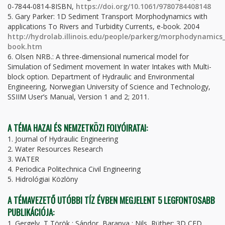
0-7844-0814-8ISBN,
https://doi.org/10.1061/9780784408148
5. Gary Parker: 1D Sediment Transport Morphodynamics with
applications To Rivers and Turbidity Currents, e-book. 2004
http://hydrolab.illinois.edu/people/parkerg/morphodynamics
book.htm
6. Olsen NRB.: A three-dimensional numerical model for
Simulation of Sediment movement In water Intakes with Multi-
block option. Department of Hydraulic and Environmental
Engineering, Norwegian University of Science and Technology,
SSIIM User’s Manual, Version 1 and 2; 2011.
A TÉMA HAZAI ÉS NEMZETKÖZI FOLYÓIRATAI:
1. Journal of Hydraulic Engineering
2. Water Resources Research
3. WATER
4. Periodica Politechnica Civil Engineering
5. Hidrológiai Közlöny
A TÉMAVEZETŐ UTÓBBI TÍZ ÉVBEN MEGJELENT 5 LEGFONTOSABB
PUBLIKÁCIÓJA:
1. Gergely, T Török ; Sándor, Baranya ; Nils, Rüther: 3D CFD