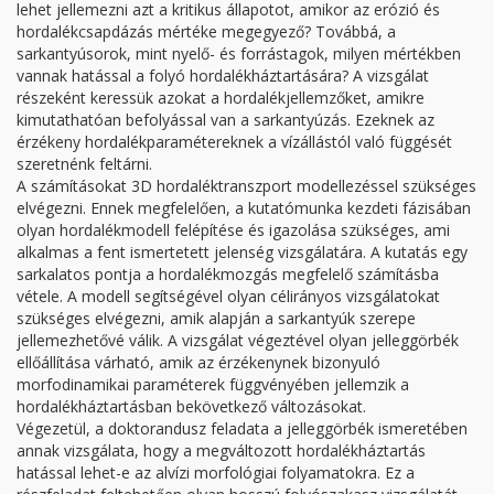
lehet jellemezni azt a kritikus állapotot, amikor az erózió és
hordalékcsapdázás mértéke megegyező? Továbbá, a
sarkantyúsorok, mint nyelő- és forrástagok, milyen mértékben
vannak hatással a folyó hordalékháztartására? A vizsgálat
részeként keressük azokat a hordalékjellemzőket, amikre
kimutathatóan befolyással van a sarkantyúzás. Ezeknek az
érzékeny hordalékparamétereknek a vízállástól való függését
szeretnénk feltárni.
A számításokat 3D hordaléktranszport modellezéssel szükséges
elvégezni. Ennek megfelelően, a kutatómunka kezdeti fázisában
olyan hordalékmodell felépítése és igazolása szükséges, ami
alkalmas a fent ismertetett jelenség vizsgálatára. A kutatás egy
sarkalatos pontja a hordalékmozgás megfelelő számításba
vétele. A modell segítségével olyan célirányos vizsgálatokat
szükséges elvégezni, amik alapján a sarkantyúk szerepe
jellemezhetővé válik. A vizsgálat végeztével olyan jelleggörbék
ellőállítása várható, amik az érzékenynek bizonyuló
morfodinamikai paraméterek függvényében jellemzik a
hordalékháztartásban bekövetkező változásokat.
Végezetül, a doktorandusz feladata a jelleggörbék ismeretében
annak vizsgálata, hogy a megváltozott hordalékháztartás
hatással lehet-e az alvízi morfológiai folyamatokra. Ez a