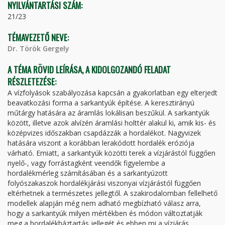
NYILVÁNTARTÁSI SZÁM:
21/23
TÉMAVEZETŐ NEVE:
Dr. Török Gergely
A TÉMA RÖVID LEÍRÁSA, A KIDOLGOZANDÓ FELADAT
RÉSZLETEZÉSE:
A vízfolyások szabályozása kapcsán a gyakorlatban egy elterjedt
beavatkozási forma a sarkantyúk építése. A keresztirányú
műtárgy hatására az áramlás lokálisan beszűkül. A sarkantyúk
között, illetve azok alvízén áramlási holttér alakul ki, amik kis- és
középvizes időszakban csapdázzák a hordalékot. Nagyvizek
hatására viszont a korábban lerakódott hordalék eróziója
várható. Emiatt, a sarkantyúk közötti terek a vízjárástól függően
nyelő-, vagy forrástagként veendők figyelembe a
hordalékmérleg számításában és a sarkantyúzott
folyószakaszok hordalékjárási viszonyai vízjárástól függően
eltérhetnek a természetes jellegtől. A szakirodalomban fellelhető
modellek alapján még nem adható megbízható válasz arra,
hogy a sarkantyúk milyen mértékben és módon változtatják
meg a hordalékháztartás jellegét és ebben mi a vízjárás