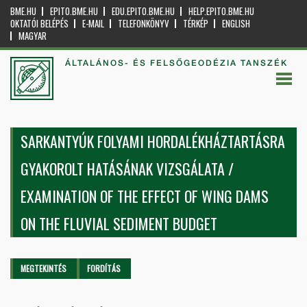
BME.HU
EPITO.BME.HU
EDU.EPITO.BME.HU
HELP.EPITO.BME.HU
OKTATÓI BELÉPÉS
E-MAIL
TELEFONKÖNYV
TÉRKÉP
ENGLISH
MAGYAR
ÁLTALÁNOS- ÉS FELSŐGEODÉZIA TANSZÉK
SARKANTYÚK FOLYAMI HORDALÉKHÁZTARTÁSRA
GYAKOROLT HATÁSÁNAK VIZSGÁLATA /
EXAMINATION OF THE EFFECT OF WING DAMS
ON THE FLUVIAL SEDIMENT BUDGET
Elsődleges fülek
MEGTEKINTÉS
(AKTÍV
FORDÍTÁS
FÜL)