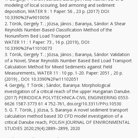
modeling of local scouring, bed armoring and sediment
deposition, WATER 9 : 1 Paper: 56 , 23 p. (2017) DOI:
10.3390%2Fw9010056
2. Török, Gergely T. ; Józsa, János ; Baranya, Sándor: A Shear
Reynolds Number-Based Classification Method of the
Nonuniform Bed Load Transport
WATER 11 : 1 Paper: 73 , 16 p. (2019), DOI:
10.3390%2Fw11010073
3. Török, Gergely T. ; Józsa, János ; Baranya, Sándor: Validation
of a Novel, Shear Reynolds Number Based Bed Load Transport
Calculation Method for Mixed Sediments against Field
Measurements, WATER 11 : 10 pp. 1-20. Paper: 2051 , 20 p.
(2019) , DOI: 10.3390%2Fw11102051
4. Gergely, T Török ; Sándor, Baranya: Morphological
investigation of a critical reach of the upper Hungarian Danube.
(2017) PERIODICA POLYTECHNICA-CIVIL ENGINEERING 0553-
6626 1587-3773 61 4 752-761, doi.org/10.3311/PPci.10530
5. G. T. Török, J. Józsa, S. Baranya: A novel sediment transport
calculation method based 3D CFD model investigation of a
critical Danube reach, POLISH JOURNAL OF ENVIRONMENTAL
STUDIES 2020;29(4):2889–2899, 2020