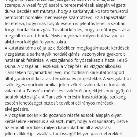
szerepe. A Waal folyó esetén, terepi mérések alapján végzett
durva becslés azt mutatja, hogy a sarkantyúk közötti területről
bemosott hordalék mennyisége számottevő. Ez a tapasztalat
feltételezi, hogy más folyók esetén is jelentős lehet a szóban
forgó hordalékmozgás. További kérdés, hogy a műtárgyak által
megváltoztatott hordalékviszonyoknak milyen hatása van az
alvízi morfológiai folyamatokra.
A kutatási téma célja az előzőekben megfogalmazott kérdések
vizsgálata: a sarkantyúk hordalékjárási viszonyokra gyakorolt
hatásának feltárása. A vizsgálandó folyószakasz a hazai Felső-
Duna. A vizsgálat illeszkedik a Vízépítési és Vízgazdálkodási
Tanszéken folyamatban lévő, morfodinamikai kutatócsoport
által gondozott kutatási témákba és projektekbe. A vizsgálathoz
szükséges morfodinamikai jellemzőket szakirodalmi források,
valamint a Tanszék mérési és szakértői projektjei során gyűjtött
adatok biztosítják. A Tanszék mérési infrastruktúrája szükség
esetén lehetőséget biztosít további célirányos mérések
elvégzésére.
A vizsgálat során kidolgozandó részfeladatok alapján olyan
kérdésekre keressük a választ, mint, hogy a csapdázott, illetve
az erodált hordalék milyen kapcsolatban áll a vízjárási
jellemzőkkel (pl. vízállás, tartósság)? Milyen paraméterekkel