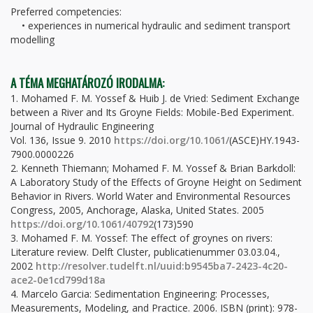
Preferred competencies:
• experiences in numerical hydraulic and sediment transport
modelling
A TÉMA MEGHATÁROZÓ IRODALMA:
1. Mohamed F. M. Yossef & Huib J. de Vried: Sediment Exchange
between a River and Its Groyne Fields: Mobile-Bed Experiment.
Journal of Hydraulic Engineering
Vol. 136, Issue 9. 2010
https://doi.org/10.1061/
(ASCE)HY.1943-
7900.0000226
2. Kenneth Thiemann; Mohamed F. M. Yossef & Brian Barkdoll:
A Laboratory Study of the Effects of Groyne Height on Sediment
Behavior in Rivers. World Water and Environmental Resources
Congress, 2005, Anchorage, Alaska, United States. 2005
https://doi.org/10.1061/40792
(173)590
3. Mohamed F. M. Yossef: The effect of groynes on rivers:
Literature review. Delft Cluster, publicatienummer 03.03.04.,
2002
http://resolver.tudelft.nl/uuid:b9545ba7-2423-4c20-
ace2-0e1cd799d18a
4. Marcelo Garcia: Sedimentation Engineering: Processes,
Measurements, Modeling, and Practice. 2006. ISBN (print): 978-