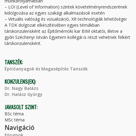
munkafolyamatban
– LOI (Level of Information) szintek követelményrendszerének
kidolgozása az egyes szakági alkalmazások esetén
– Virtuális valóság és vizualizáció, XR technológiák lehetőségei
A TDK dolgozat elkészítésében egyes témákban
társkonzulensként az Építőmérnöki kar BIM oktatói, illetve a
győri Széchenyi István Egyetem kollégái is részt vehetnek felkért
társkonzulensként.
TANSZÉK:
Építőanyagok és Magasépítés Tanszék
KONZULENS(EK):
Dr. Nagy Balázs
Dr. Halász György
JAVASOLT SZINT:
BSc téma
MSc téma
Navigáció
Fórumok