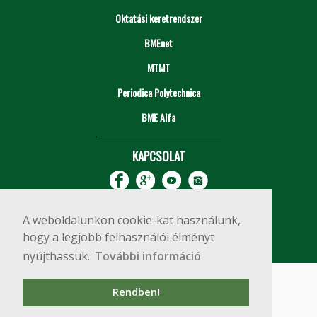
Oktatási keretrendszer
BMEnet
MTMT
Periodica Polytechnica
BME Alfa
KAPCSOLAT
A weboldalunkon cookie-kat használunk,
hogy a legjobb felhasználói élményt
nyújthassuk.
További információ
Impresszum
Copyright © 2020 BME Építőmérnöki Kar
Rendben!
1111 Budapest, Műegyetem rkp. 3.
+36 1 463 3531