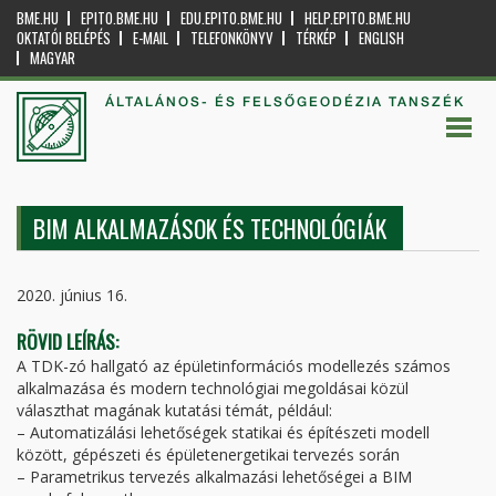
BME.HU
EPITO.BME.HU
EDU.EPITO.BME.HU
HELP.EPITO.BME.HU
OKTATÓI BELÉPÉS
E-MAIL
TELEFONKÖNYV
TÉRKÉP
ENGLISH
MAGYAR
ÁLTALÁNOS- ÉS FELSŐGEODÉZIA TANSZÉK
BIM ALKALMAZÁSOK ÉS TECHNOLÓGIÁK
2020. június 16.
RÖVID LEÍRÁS:
A TDK-zó hallgató az épületinformációs modellezés számos
alkalmazása és modern technológiai megoldásai közül
választhat magának kutatási témát, például:
– Automatizálási lehetőségek statikai és építészeti modell
között, gépészeti és épületenergetikai tervezés során
– Parametrikus tervezés alkalmazási lehetőségei a BIM