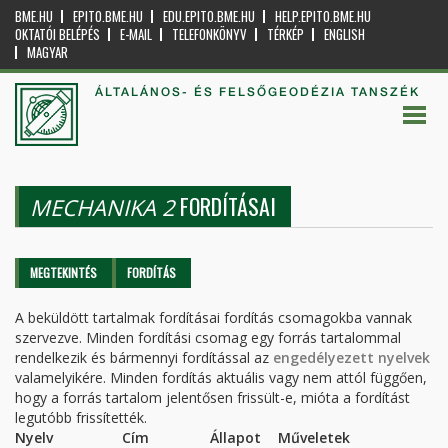
BME.HU
EPITO.BME.HU
EDU.EPITO.BME.HU
HELP.EPITO.BME.HU
OKTATÓI BELÉPÉS
E-MAIL
TELEFONKÖNYV
TÉRKÉP
ENGLISH
MAGYAR
ÁLTALÁNOS- ÉS FELSŐGEODÉZIA TANSZÉK
FORDÍTÁSAI
MECHANIKA 2
Elsődleges fülek
MEGTEKINTÉS
FORDÍTÁS
(AKTÍV
FÜL)
A beküldött tartalmak fordításai fordítás csomagokba vannak
szervezve. Minden fordítási csomag egy forrás tartalommal
rendelkezik és bármennyi fordítással az
engedélyezett nyelvek
valamelyikére. Minden fordítás aktuális vagy nem attól függően,
hogy a forrás tartalom jelentősen frissült-e, mióta a fordítást
legutóbb frissítették.
Nyelv
Cím
Állapot
Műveletek