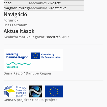
angol
Mechanics 2
Rejtett
magyar
(forrás)
Mechanika 2
Közzétéve
Navigáció
Fórumok
Friss tartalom
Aktualitások
Geoinformatikai ágazat
ismertető 2017
Duna Régió
/
Danube Region
GeoSES projekt
/
GeoSES project