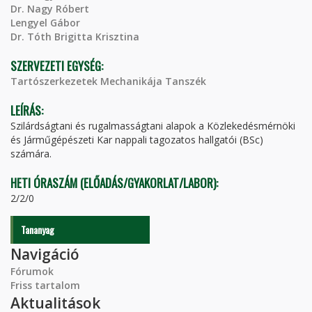
Dr. Nagy Róbert
Lengyel Gábor
Dr. Tóth Brigitta Krisztina
SZERVEZETI EGYSÉG:
Tartószerkezetek Mechanikája Tanszék
LEÍRÁS:
Szilárdságtani és rugalmasságtani alapok a Közlekedésmérnöki
és Járműgépészeti Kar nappali tagozatos hallgatói (BSc)
számára.
HETI ÓRASZÁM (ELŐADÁS/GYAKORLAT/LABOR):
2/2/0
Tananyag
Navigáció
Fórumok
Friss tartalom
Aktualitások