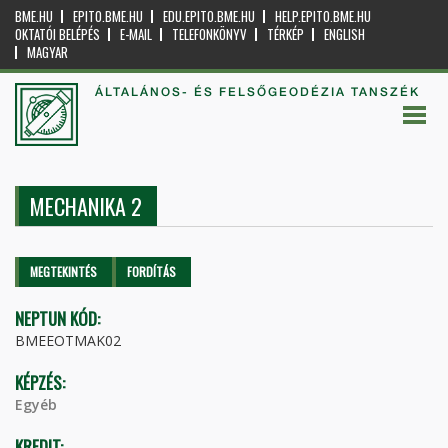
BME.HU
EPITO.BME.HU
EDU.EPITO.BME.HU
HELP.EPITO.BME.HU
OKTATÓI BELÉPÉS
E-MAIL
TELEFONKÖNYV
TÉRKÉP
ENGLISH
MAGYAR
ÁLTALÁNOS- ÉS FELSŐGEODÉZIA TANSZÉK
MECHANIKA 2
Elsődleges fülek
MEGTEKINTÉS
(AKTÍV
FORDÍTÁS
FÜL)
NEPTUN KÓD:
BMEEOTMAK02
KÉPZÉS:
Egyéb
KREDIT: