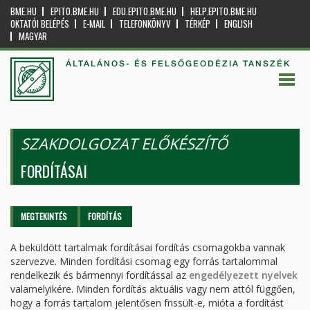
BME.HU
EPITO.BME.HU
EDU.EPITO.BME.HU
HELP.EPITO.BME.HU
OKTATÓI BELÉPÉS
E-MAIL
TELEFONKÖNYV
TÉRKÉP
ENGLISH
MAGYAR
ÁLTALÁNOS- ÉS FELSŐGEODÉZIA TANSZÉK
SZAKDOLGOZAT ELŐKÉSZÍTŐ
FORDÍTÁSAI
Elsődleges fülek
MEGTEKINTÉS
FORDÍTÁS
(AKTÍV
FÜL)
A beküldött tartalmak fordításai fordítás csomagokba vannak
szervezve. Minden fordítási csomag egy forrás tartalommal
rendelkezik és bármennyi fordítással az
engedélyezett nyelvek
valamelyikére. Minden fordítás aktuális vagy nem attól függően,
hogy a forrás tartalom jelentősen frissült-e, mióta a fordítást