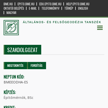
BME.HU
EPITO.BME.HU
EDU.EPITO.BME.HU
HELP.EPITO.BME.HU
OKTATÓI BELÉPÉS
E-MAIL
TELEFONKÖNYV
TÉRKÉP
ENGLISH
MAGYAR
ÁLTALÁNOS- ÉS FELSŐGEODÉZIA TANSZÉK
SZAKDOLGOZAT
Elsődleges fülek
MEGTEKINTÉS
(AKTÍV
FORDÍTÁS
FÜL)
NEPTUN KÓD:
BMEEODHA-ES
KÉPZÉS:
Építőmérnök, BSc
KREDIT: