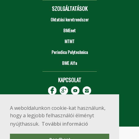
SZOLGÁLTATÁSOK
Oktatási keretrendszer
BMEnet
MTMT
Periodica Polytechnica
BME Alfa
KAPCSOLAT
A weboldalunkon cookie-kat használunk,
hogy a legjobb felhasználói élményt
nyújthassuk.
További információ
Impresszum
Copyright © 2020 BME Építőmérnöki Kar