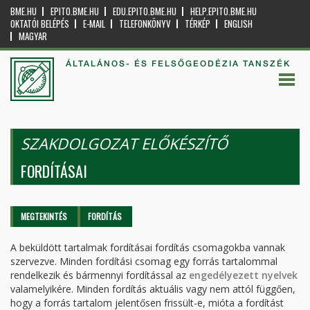
BME.HU
EPITO.BME.HU
EDU.EPITO.BME.HU
HELP.EPITO.BME.HU
OKTATÓI BELÉPÉS
E-MAIL
TELEFONKÖNYV
TÉRKÉP
ENGLISH
MAGYAR
ÁLTALÁNOS- ÉS FELSŐGEODÉZIA TANSZÉK
SZAKDOLGOZAT ELŐKÉSZÍTŐ
FORDÍTÁSAI
Elsődleges fülek
MEGTEKINTÉS
FORDÍTÁS
(AKTÍV
FÜL)
A beküldött tartalmak fordításai fordítás csomagokba vannak
szervezve. Minden fordítási csomag egy forrás tartalommal
rendelkezik és bármennyi fordítással az
engedélyezett nyelvek
valamelyikére. Minden fordítás aktuális vagy nem attól függően,
hogy a forrás tartalom jelentősen frissült-e, mióta a fordítást