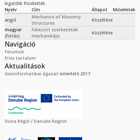
legutóbb frissítették.
Nyelv
Cím
Állapot
Műveletek
Mechanics of Masonry
angol
Közzétéve
Structures
magyar
Falazott szerkezetek
Közzétéve
(forrás)
mechanikája
Navigáció
Fórumok
Friss tartalom
Aktualitások
Geoinformatikai ágazat
ismertető 2017
Duna Régió
/
Danube Region