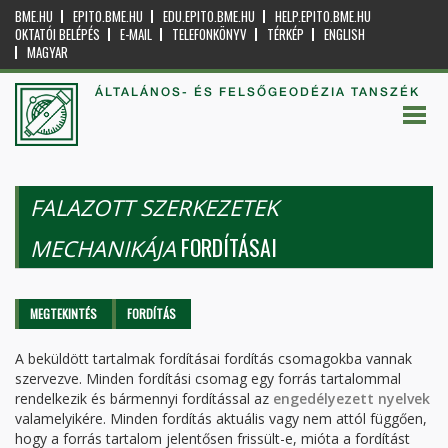
BME.HU
EPITO.BME.HU
EDU.EPITO.BME.HU
HELP.EPITO.BME.HU
OKTATÓI BELÉPÉS
E-MAIL
TELEFONKÖNYV
TÉRKÉP
ENGLISH
MAGYAR
ÁLTALÁNOS- ÉS FELSŐGEODÉZIA TANSZÉK
FALAZOTT SZERKEZETEK
FORDÍTÁSAI
MECHANIKÁJA
Elsődleges fülek
MEGTEKINTÉS
FORDÍTÁS
(AKTÍV
FÜL)
A beküldött tartalmak fordításai fordítás csomagokba vannak
szervezve. Minden fordítási csomag egy forrás tartalommal
rendelkezik és bármennyi fordítással az
engedélyezett nyelvek
valamelyikére. Minden fordítás aktuális vagy nem attól függően,
hogy a forrás tartalom jelentősen frissült-e, mióta a fordítást