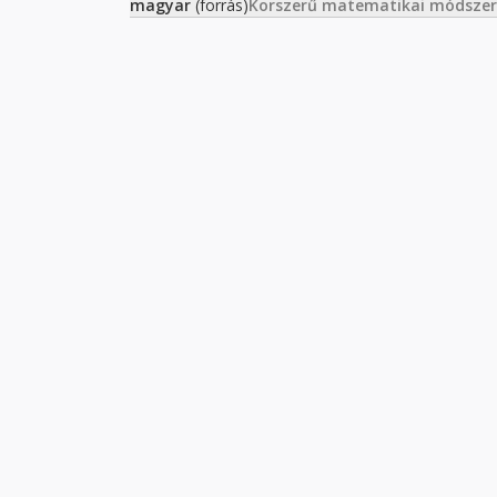
magyar
(forrás)
Korszerű matematikai módszer