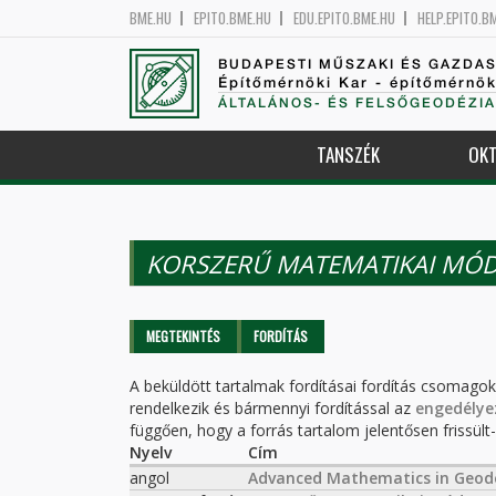
BME.HU
EPITO.BME.HU
EDU.EPITO.BME.HU
HELP.EPITO.B
BUDAPESTI MŰSZAKI ÉS GAZDA
Építőmérnöki Kar - építőmérnö
ÁLTALÁNOS- ÉS FELSŐGEODÉZIA
TANSZÉK
OKT
KORSZERŰ MATEMATIKAI MÓD
Elsődleges fülek
MEGTEKINTÉS
FORDÍTÁS
(AKTÍV
FÜL)
A beküldött tartalmak fordításai fordítás csomago
rendelkezik és bármennyi fordítással az
engedélye
függően, hogy a forrás tartalom jelentősen frissült-e
Nyelv
Cím
angol
Advanced Mathematics in Geod