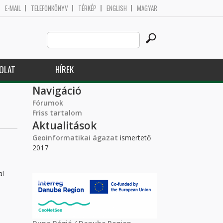
E-MAIL
TELEFONKÖNYV
TÉRKÉP
ENGLISH
MAGYAR
Search
Keresés űrlap
this
site
OLAT
HÍREK
Navigáció
Fórumok
Friss tartalom
Aktualitások
Geoinformatikai ágazat
ismertető
2017
al