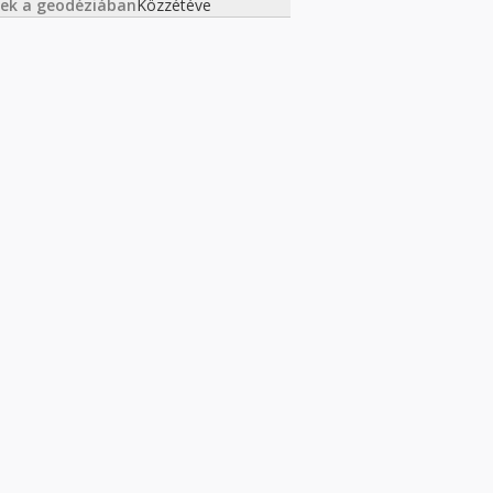
ek a geodéziában
Közzétéve