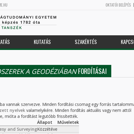
ME.HU
OKTATÓI BELÉPÉS
SÁGTUDOMÁNYI EGYETEM
k képzés 1782 óta
 TANSZÉK
ATÁS
KUTATÁS
SZAKÉRTÉS
KAPCS
FORDÍTÁSAI
SZEREK A GEODÉZIÁBAN
kba vannak szervezve. Minden fordítási csomag egy forrás tartalomm
zett nyelvek
valamelyikére. Minden fordítás aktuális vagy nem attól
, mióta a fordítást legutóbb frissítették.
Állapot
Műveletek
esy and Surveying
Közzétéve