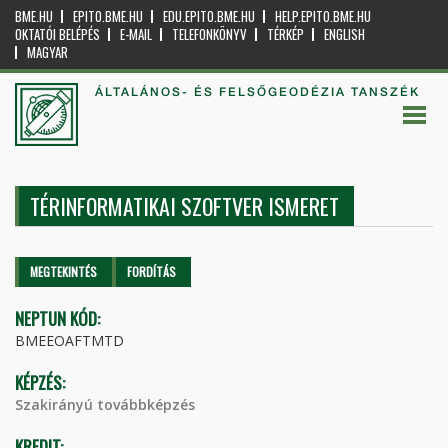
BME.HU
EPITO.BME.HU
EDU.EPITO.BME.HU
HELP.EPITO.BME.HU
OKTATÓI BELÉPÉS
E-MAIL
TELEFONKÖNYV
TÉRKÉP
ENGLISH
MAGYAR
ÁLTALÁNOS- ÉS FELSŐGEODÉZIA TANSZÉK
TÉRINFORMATIKAI SZOFTVER ISMERET
Elsődleges fülek
MEGTEKINTÉS
(AKTÍV
FORDÍTÁS
FÜL)
NEPTUN KÓD:
BMEEOAFTMTD
KÉPZÉS:
Szakirányú továbbképzés
KREDIT: