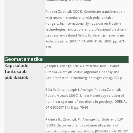
Piroska Zaletnyik (2004): Coordinate transformation
with neural networks and with polynomials in
Hungary, In: International Symposium on Modern
technologies, education, and professional practice in
geodesy and related fields. Konferencia helye, ideje:
Sofia, Bulgária, 2004.11.04-2004.11.05. 2004. pp. 471-
479.
Geomatematika
Kapcsolódó
Joseph L Awange; Erik W Grafarend; Béla Paláncz;
fontosabb
Piroska Zaletnyik (2010): Algebraic Geodesy and
publikációk
Geoinformatics, Heidelberg: Springer Verlag, 377 p.
Béla Paláncz; Joseph L Awange; Piroska Zaletnyik;
Robert H Lewis (2010): Linear homotopy solution of
nonlinear systems of equations in geodesy, JOURNAL
OF GEODESY 84:(1) pp. 79-95.
Paláncz B., Zaletnyik P., Awange J.L., Grafarend E.W.
(2008): Dixon resultant's solution of systems of
geodetic polynomial equations, JOURNAL OF GEODESY