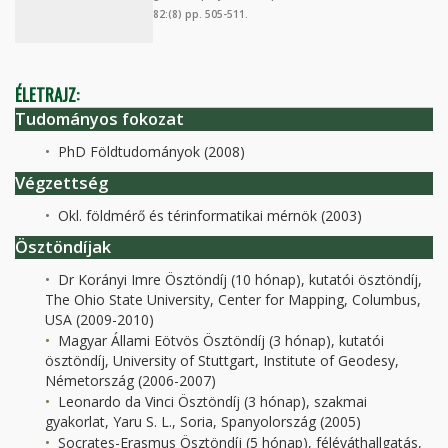
82:(8) pp. 505-511.
ÉLETRAJZ:
Tudományos fokozat
PhD Földtudományok (2008)
Végzettség
Okl. földmérő és térinformatikai mérnök (2003)
Ösztöndíjak
Dr Korányi Imre Ösztöndíj (10 hónap), kutatói ösztöndíj,
The Ohio State University, Center for Mapping, Columbus,
USA (2009-2010)
Magyar Állami Eötvös Ösztöndíj (3 hónap), kutatói
ösztöndíj, University of Stuttgart, Institute of Geodesy,
Németország (2006-2007)
Leonardo da Vinci Ösztöndíj (3 hónap), szakmai
gyakorlat, Yaru S. L., Soria, Spanyolország (2005)
Socrates-Erasmus Ösztöndíj (5 hónap), féléváthallgatás,