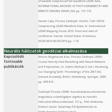
of wavelet-compressed full-waveform LiDAR data,
INTERNATIONAL ARCHIVES OF PHOTOGRAMMETRY AND
REMOTE SENSING XXXVIII:(3A) pp. 115-119.
Sandor Laky, Piroska Zaletnyik, Charles Toth (2010):
Compressing LiDAR Waveform Data, In: International
LiDAR Mapping Forum 2010. Place and date of
conference: Denver, United States of America,
03/03/2010-05/03/2010.pp. 1-10.
Neurális hálózatok geodéziai alkalmazása
Kapcsolódó
Khosro Moghtased Azar, Piroska Zaletnyik (2009):
fontosabb
Crustal Velocity Field Modelling with Neural Network
publikációk
and Polynomials, In: Sideris Michael G (ed.) Observing
our Changing Earth: Proceedings of the 2007 IAG
General Assembly, Berlin; Heidelberg: Springer, 2009.
pp. 809-816.
Zaletnyik Piroska (2008): Koordinátatranszformációk
megoldása számítógépes algebra és neurális
hálózatok felhasználásával, 137 p., PhD értekezés,
Doktori Iskola: Vásárhelyi Pál Építőmérnöki és
Földtudományi Doktori Iskola