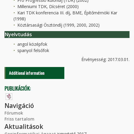
Pro Progressio különdíj (TDK) (2002)
Milleniumi TDK, Dícséret (2000)
Kari TDK konferencia III. díj, BME, Építőmérnöki Kar
(1998)
Köztársasági Ösztöndíj (1999, 2000, 2002)
Nyelvtudás
angol középfok
spanyol felsőfok
Érvényesség: 2017.03.01.
Additional information
PUBLIKÁCIÓK:
Navigáció
Fórumok
Friss tartalom
Aktualitások
Geoinformatikai ágazat
ismertető 2017