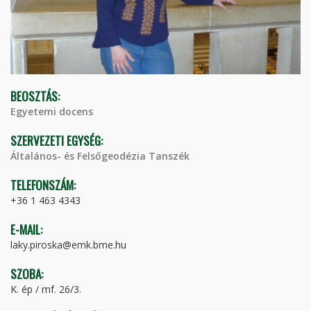
BEOSZTÁS:
Egyetemi docens
SZERVEZETI EGYSÉG:
Általános- és Felsőgeodézia Tanszék
TELEFONSZÁM:
+36 1 463 4343
E-MAIL:
laky.piroska@emk.bme.hu
SZOBA:
K. ép / mf. 26/3.