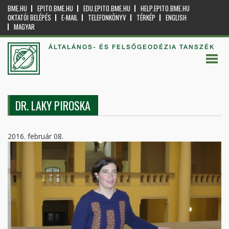
BME.HU
EPITO.BME.HU
EDU.EPITO.BME.HU
HELP.EPITO.BME.HU
OKTATÓI BELÉPÉS
E-MAIL
TELEFONKÖNYV
TÉRKÉP
ENGLISH
MAGYAR
ÁLTALÁNOS- ÉS FELSŐGEODÉZIA TANSZÉK
DR. LAKY PIROSKA
2016. február 08.