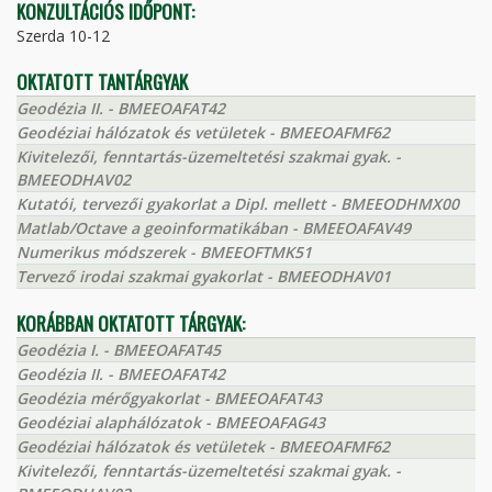
KONZULTÁCIÓS IDŐPONT:
Szerda 10-12
OKTATOTT TANTÁRGYAK
Geodézia II. - BMEEOAFAT42
Geodéziai hálózatok és vetületek - BMEEOAFMF62
Kivitelezői, fenntartás-üzemeltetési szakmai gyak. -
BMEEODHAV02
Kutatói, tervezői gyakorlat a Dipl. mellett - BMEEODHMX00
Matlab/Octave a geoinformatikában - BMEEOAFAV49
Numerikus módszerek - BMEEOFTMK51
Tervező irodai szakmai gyakorlat - BMEEODHAV01
KORÁBBAN OKTATOTT TÁRGYAK:
Geodézia I. - BMEEOAFAT45
Geodézia II. - BMEEOAFAT42
Geodézia mérőgyakorlat - BMEEOAFAT43
Geodéziai alaphálózatok - BMEEOAFAG43
Geodéziai hálózatok és vetületek - BMEEOAFMF62
Kivitelezői, fenntartás-üzemeltetési szakmai gyak. -