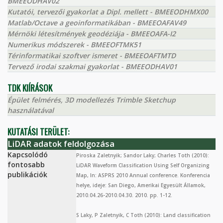
BMEEODHAV02
Kutatói, tervezői gyakorlat a Dipl. mellett - BMEEODHMX00
Matlab/Octave a geoinformatikában - BMEEOAFAV49
Mérnöki létesítmények geodéziája - BMEEOAFA-I2
Numerikus módszerek - BMEEOFTMK51
Térinformatikai szoftver ismeret - BMEEOAFTMTD
Tervező irodai szakmai gyakorlat - BMEEODHAV01
TDK KIÍRÁSOK
Épület felmérés, 3D modellezés Trimble Sketchup
használatával
KUTATÁSI TERÜLET:
LiDAR adatok feldolgozása
Kapcsolódó
Piroska Zaletnyik; Sandor Laky; Charles Toth (2010):
fontosabb
LiDAR Waveform Classification Using Self Organizing
publikációk
Map, In: ASPRS 2010 Annual conference. Konferencia
helye, ideje: San Diego, Amerikai Egyesült Államok,
2010.04.26-2010.04.30. 2010. pp. 1-12.
S Laky, P Zaletnyik, C Toth (2010): Land classification