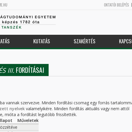
ME.HU
OKTATÓI BELÉPÉS
SÁGTUDOMÁNYI EGYETEM
k képzés 1782 óta
 TANSZÉK
ATÁS
KUTATÁS
SZAKÉRTÉS
KAPCS
FORDÍTÁSAI
 III.
kba vannak szervezve. Minden fordítási csomag egy forrás tartalomm
zett nyelvek
valamelyikére. Minden fordítás aktuális vagy nem attól
, mióta a fordítást legutóbb frissítették.
llapot
Műveletek
özzétéve