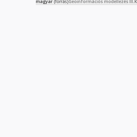
magyar
(forrás)
Geoinformációs modellezés III.
K