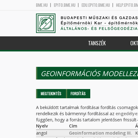
BME.HU
EPITO.BME.HU
EDU.EPITO.BME.HU
HELP.EPITO.B
BUDAPESTI MŰSZAKI ÉS GAZDA
Építőmérnöki Kar - építőmérnö
ÁLTALÁNOS- ÉS FELSŐGEODÉZIA
TANSZÉK
OKT
GEOINFORMÁCIÓS MODELLEZÉS
Elsődleges fülek
MEGTEKINTÉS
FORDÍTÁS
(AKTÍV
FÜL)
A beküldött tartalmak fordításai fordítás csomago
rendelkezik és bármennyi fordítással az
engedélye
függően, hogy a forrás tartalom jelentősen frissült-e
Nyelv
Cím
Á
angol
Geoinformation modeling III.
K