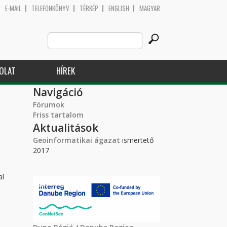
E-MAIL
TELEFONKÖNYV
TÉRKÉP
ENGLISH
MAGYAR
Search
Keresés űrlap
this
site
OLAT
HÍREK
Navigáció
Fórumok
Friss tartalom
Aktualitások
Geoinformatikai ágazat
ismertető
2017
al