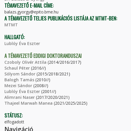
TÉMAVEZETŐ E-MAIL CÍME:
balazs.gyorgy@epito.bme.hu
A TÉMAVEZETŐ TELJES PUBLIKÁCIÓS LISTÁJA AZ MTMT-BEN:
MTMT
HALLGATÓ:
Lublóy Éva Eszter
A TÉMAVEZETŐ EDDIGI DOKTORANDUSZAI
Czoboly Olivér Attila
(2014/2016/2017)
Schaul Péter
(2016//)
Sólyom Sándor
(2015/2018/2021)
Balogh Tamás
(2010//)
Mezei Sándor
(2008//)
Lublóy Éva Eszter
(2001//)
Alimrani Naser
(2017/2020/2021)
Thajeel Marwah Manea
(2021/2025/2025)
STÁTUSZ:
elfogadott
Navigáció