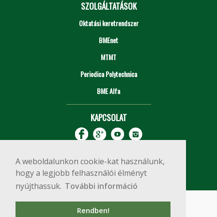
SZOLGÁLTATÁSOK
Oktatási keretrendszer
BMEnet
MTMT
Periodica Polytechnica
BME Alfa
KAPCSOLAT
A weboldalunkon cookie-kat használunk,
hogy a legjobb felhasználói élményt
nyújthassuk.
További információ
Impresszum
Copyright © 2020 BME Építőmérnöki Kar
Rendben!
1111 Budapest, Műegyetem rkp. 3.