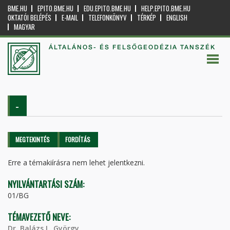
BME.HU
EPITO.BME.HU
EDU.EPITO.BME.HU
HELP.EPITO.BME.HU
OKTATÓI BELÉPÉS
E-MAIL
TELEFONKÖNYV
TÉRKÉP
ENGLISH
MAGYAR
ÁLTALÁNOS- ÉS FELSŐGEODÉZIA TANSZÉK
-
Elsődleges fülek
MEGTEKINTÉS
(AKTÍV
FORDÍTÁS
FÜL)
Erre a témakiírásra nem lehet jelentkezni.
NYILVÁNTARTÁSI SZÁM:
01/BG
TÉMAVEZETŐ NEVE:
Dr. Balázs L. György