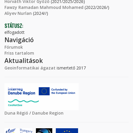
Horváth Viktor Győző
(2021/2025/2026)
Fawzy Ramadan Mahmoud Mohamed
(2022/2026/)
Aliyev Nurlan
(2024//)
STÁTUSZ:
elfogadott
Navigáció
Fórumok
Friss tartalom
Aktualitások
Geoinformatikai ágazat
ismertető 2017
Duna Régió
/
Danube Region