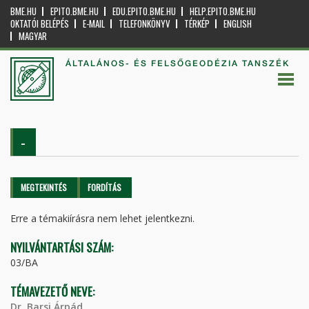
BME.HU
EPITO.BME.HU
EDU.EPITO.BME.HU
HELP.EPITO.BME.HU
OKTATÓI BELÉPÉS
E-MAIL
TELEFONKÖNYV
TÉRKÉP
ENGLISH
MAGYAR
ÁLTALÁNOS- ÉS FELSŐGEODÉZIA TANSZÉK
-
Elsődleges fülek
MEGTEKINTÉS
(AKTÍV
FORDÍTÁS
FÜL)
Erre a témakiírásra nem lehet jelentkezni.
NYILVÁNTARTÁSI SZÁM:
03/BA
TÉMAVEZETŐ NEVE:
Dr. Barsi Árpád