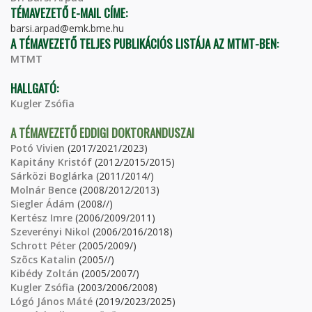
TÉMAVEZETŐ E-MAIL CÍME:
barsi.arpad@emk.bme.hu
A TÉMAVEZETŐ TELJES PUBLIKÁCIÓS LISTÁJA AZ MTMT-BEN:
MTMT
HALLGATÓ:
Kugler Zsófia
A TÉMAVEZETŐ EDDIGI DOKTORANDUSZAI
Potó Vivien
(2017/2021/2023)
Kapitány Kristóf
(2012/2015/2015)
Sárközi Boglárka
(2011/2014/)
Molnár Bence
(2008/2012/2013)
Siegler Ádám
(2008//)
Kertész Imre
(2006/2009/2011)
Szeverényi Nikol
(2006/2016/2018)
Schrott Péter
(2005/2009/)
Szõcs Katalin
(2005//)
Kibédy Zoltán
(2005/2007/)
Kugler Zsófia
(2003/2006/2008)
Lógó János Máté
(2019/2023/2025)