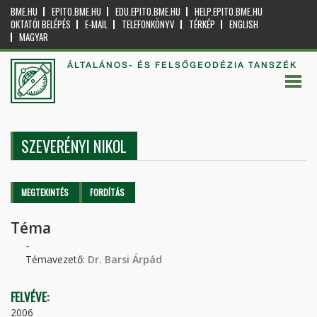
BME.HU
EPITO.BME.HU
EDU.EPITO.BME.HU
HELP.EPITO.BME.HU
OKTATÓI BELÉPÉS
E-MAIL
TELEFONKÖNYV
TÉRKÉP
ENGLISH
MAGYAR
ÁLTALÁNOS- ÉS FELSŐGEODÉZIA TANSZÉK
SZEVERÉNYI NIKOL
Elsődleges fülek
MEGTEKINTÉS
(AKTÍV
FORDÍTÁS
FÜL)
Téma
-
Témavezető:
Dr. Barsi Árpád
FELVÉVE:
2006