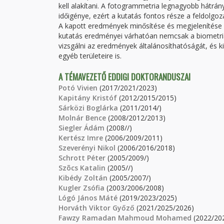
kell alakítani. A fotogrammetria legnagyobb hátrá
időigénye, ezért a kutatás fontos része a feldolgo
A kapott eredmények minősítése és megjelenítése i
kutatás eredményei várhatóan nemcsak a biometri
vizsgálni az eredmények általánosíthatóságát, és k
egyéb területeire is.
A TÉMAVEZETŐ EDDIGI DOKTORANDUSZAI
Potó Vivien
(2017/2021/2023)
Kapitány Kristóf
(2012/2015/2015)
Sárközi Boglárka
(2011/2014/)
Molnár Bence
(2008/2012/2013)
Siegler Ádám
(2008//)
Kertész Imre
(2006/2009/2011)
Szeverényi Nikol
(2006/2016/2018)
Schrott Péter
(2005/2009/)
Szõcs Katalin
(2005//)
Kibédy Zoltán
(2005/2007/)
Kugler Zsófia
(2003/2006/2008)
Lógó János Máté
(2019/2023/2025)
Horváth Viktor Győző
(2021/2025/2026)
Fawzy Ramadan Mahmoud Mohamed
(2022/20