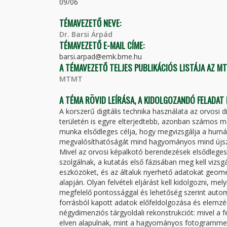
09/06
TÉMAVEZETŐ NEVE:
Dr. Barsi Árpád
TÉMAVEZETŐ E-MAIL CÍME:
barsi.arpad@emk.bme.hu
A TÉMAVEZETŐ TELJES PUBLIKÁCIÓS LISTÁJA AZ M
MTMT
A TÉMA RÖVID LEÍRÁSA, A KIDOLGOZANDÓ FELADAT
A korszerű digitális technika használata az orvosi
területén is egyre elterjedtebb, azonban számos m
munka elsődleges célja, hogy megvizsgálja a humá
megvalósíthatóságát mind hagyományos mind újsze
Mivel az orvosi képalkotó berendezések elsődlege
szolgálnak, a kutatás első fázisában meg kell vizsg
eszközöket, és az általuk nyerhető adatokat geom
alapján. Olyan felvételi eljárást kell kidolgozni, m
megfelelő pontossággal és lehetőség szerint auto
forrásból kapott adatok előfeldolgozása és elemzés
négydimenziós tárgyoldali rekonstrukciót: mivel a 
elven alapulnak, mint a hagyományos fotogrammetr