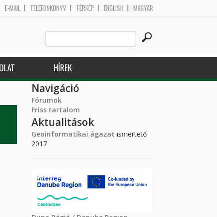
E-MAIL
TELEFONKÖNYV
TÉRKÉP
ENGLISH
MAGYAR
Search
Keresés űrlap
this
site
OLAT
HÍREK
Navigáció
Fórumok
Friss tartalom
Aktualitások
Geoinformatikai ágazat
ismertető
2017