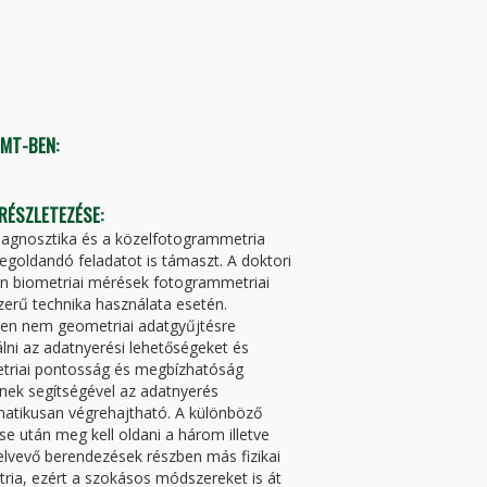
TMT-BEN:
 RÉSZLETEZÉSE:
 diagnosztika és a közelfotogrammetria
egoldandó feladatot is támaszt. A doktori
n biometriai mérések fotogrammetriai
rű technika használata esetén.
sen nem geometriai adatgyűjtésre
álni az adatnyerési lehetőségeket és
etriai pontosság és megbízhatóság
elynek segítségével az adatnyerés
matikusan végrehajtható. A különböző
e után meg kell oldani a három illetve
felvevő berendezések részben más fizikai
ia, ezért a szokásos módszereket is át