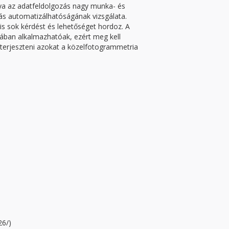
nya az adatfeldolgozás nagy munka- és
zás automatizálhatóságának vizsgálata.
s sok kérdést és lehetőséget hordoz. A
ában alkalmazhatóak, ezért meg kell
iterjeszteni azokat a közelfotogrammetria
26/)