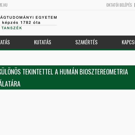
ME.HU
OKTATÓI BELÉPÉS
SÁGTUDOMÁNYI EGYETEM
k képzés 1782 óta
 TANSZÉK
ATÁS
KUTATÁS
SZAKÉRTÉS
KAPCS
KÜLÖNÖS TEKINTETTEL A HUMÁN BIOSZTEREOMETRIA
ÁLATÁRA