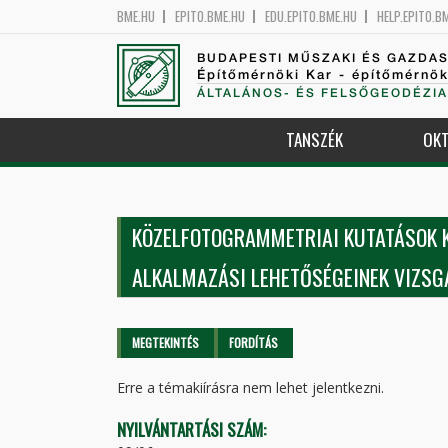
BME.HU
EPITO.BME.HU
EDU.EPITO.BME.HU
HELP.EPITO.B
BUDAPESTI MŰSZAKI ÉS GAZDA
Építőmérnöki Kar - építőmérnö
ÁLTALÁNOS- ÉS FELSŐGEODÉZIA
TANSZÉK
OKT
KÖZELFOTOGRAMMETRIAI KUTATÁSOK 
ALKALMAZÁSI LEHETŐSÉGEINEK VIZSG
Elsődleges fülek
MEGTEKINTÉS
(AKTÍV
FORDÍTÁS
FÜL)
Erre a témakiírásra nem lehet jelentkezni.
NYILVÁNTARTÁSI SZÁM: