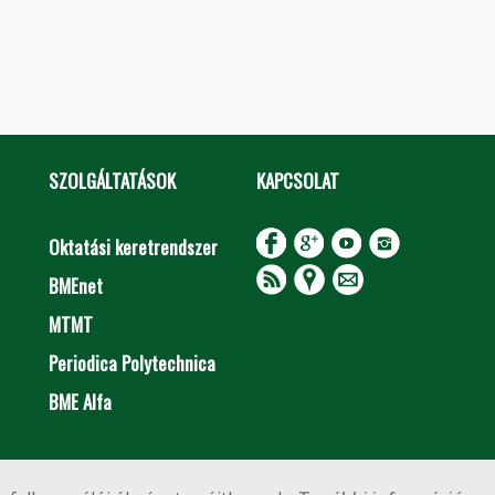
SZOLGÁLTATÁSOK
KAPCSOLAT
Oktatási keretrendszer
BMEnet
MTMT
Periodica Polytechnica
BME Alfa
Impresszum
Copyright © 2020 BME Építőmérnöki Kar