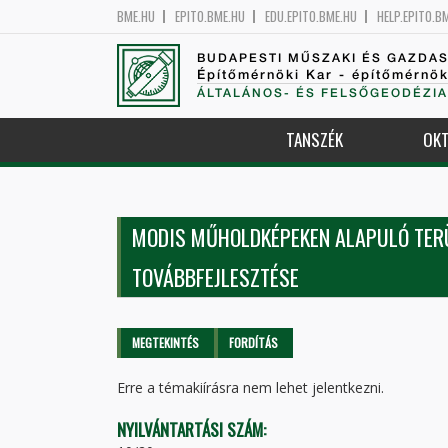
BME.HU
EPITO.BME.HU
EDU.EPITO.BME.HU
HELP.EPITO.B
BUDAPESTI MŰSZAKI ÉS GAZDA
Építőmérnöki Kar - építőmérnö
ÁLTALÁNOS- ÉS FELSŐGEODÉZIA
TANSZÉK
OKT
MODIS MŰHOLDKÉPEKEN ALAPULÓ TERÜ
TOVÁBBFEJLESZTÉSE
Elsődleges fülek
MEGTEKINTÉS
(AKTÍV
FORDÍTÁS
FÜL)
Erre a témakiírásra nem lehet jelentkezni.
NYILVÁNTARTÁSI SZÁM: