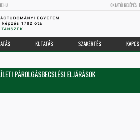
ME.HU
OKTATÓI BELÉPÉS
SÁGTUDOMÁNYI EGYETEM
k képzés 1782 óta
 TANSZÉK
ATÁS
KUTATÁS
SZAKÉRTÉS
KAPCS
LETI PÁROLGÁSBECSLÉSI ELJÁRÁSOK