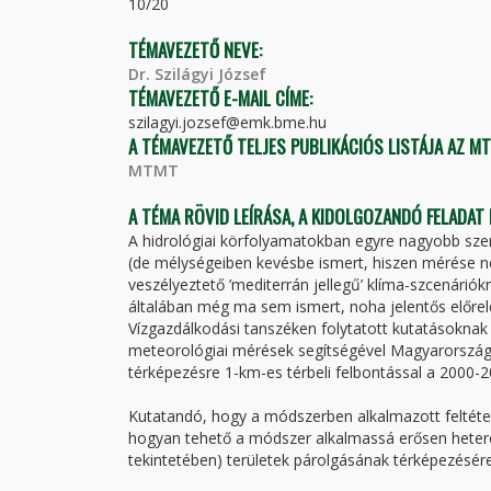
10/20
TÉMAVEZETŐ NEVE:
Dr. Szilágyi József
TÉMAVEZETŐ E-MAIL CÍME:
szilagyi.jozsef@emk.bme.hu
A TÉMAVEZETŐ TELJES PUBLIKÁCIÓS LISTÁJA AZ M
MTMT
A TÉMA RÖVID LEÍRÁSA, A KIDOLGOZANDÓ FELADAT
A hidrológiai körfolyamatokban egyre nagyobb szer
(de mélységeiben kevésbe ismert, hiszen mérése 
veszélyeztető ’mediterrán jellegű’ klíma-szcenáriókr
általában még ma sem ismert, noha jelentős előrelé
Vízgazdálkodási tanszéken folytatott kutatásoknak
meteorológiai mérések segítségével Magyarország t
térképezésre 1-km-es térbeli felbontással a 2000-2
Kutatandó, hogy a módszerben alkalmazott feltételek
hogyan tehető a módszer alkalmassá erősen heterog
tekintetében) területek párolgásának térképezésére