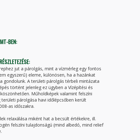
TMT-BEN:
 RÉSZLETEZÉSE:
ephez jut a párolgás, mint a vízmérleg egy fontos
nem egyszerű) eleme, különösen, ha a hazánkat
a gondolunk. A területi párolgás térbeli mintázata
pés történt jelenleg ez ügyben a Vízépítési és
 köszönhetően. Műholdképek valamint felszíni
erületi párolgása havi időlépcsőben került
008-as időszakra.
 relaxálása miként hat a becsült értékekre, ill.
én felszíni tulajdonságú (mind albedó, mind relief
.