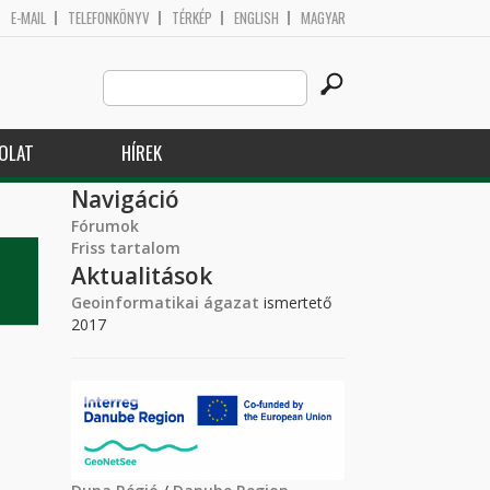
E-MAIL
TELEFONKÖNYV
TÉRKÉP
ENGLISH
MAGYAR
Search
Keresés űrlap
this
site
OLAT
HÍREK
Navigáció
Fórumok
Friss tartalom
Aktualitások
Geoinformatikai ágazat
ismertető
2017