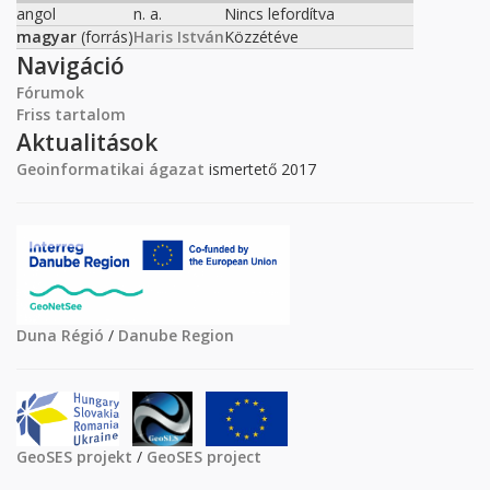
angol
n. a.
Nincs lefordítva
magyar
(forrás)
Haris István
Közzétéve
Navigáció
Fórumok
Friss tartalom
Aktualitások
Geoinformatikai ágazat
ismertető 2017
Duna Régió
/
Danube Region
GeoSES projekt
/
GeoSES project