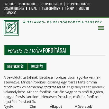
BME.HU
EPITO.BME.HU
EDU.EPITO.BME.HU
HELP.EPITO.BME.HU
OKTATÓI BELÉPÉS
E-MAIL
TELEFONKÖNYV
TÉRKÉP
ENGLISH
MAGYAR
ÁLTALÁNOS- ÉS FELSŐGEODÉZIA TANSZÉK
FORDÍTÁSAI
HARIS ISTVÁN
Elsődleges fülek
MEGTEKINTÉS
FORDÍTÁS
(AKTÍV
FÜL)
A beküldött tartalmak fordításai fordítás csomagokba vannak
szervezve. Minden fordítási csomag egy forrás tartalommal
rendelkezik és bármennyi fordítással az
engedélyezett nyelvek
valamelyikére. Minden fordítás aktuális vagy nem attól függően,
hogy a forrás tartalom jelentősen frissült-e, mióta a fordítást
legutóbb frissítették.
Nyelv
Cím
Állapot
Műveletek