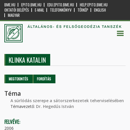
BME.HU
EPITO.BME.HU
EDU.EPITO.BME.HU
HELP.EPITO.BME.HU
OKTATÓI BELÉPÉS
E-MAIL
TELEFONKÖNYV
TÉRKÉP
ENGLISH
MAGYAR
ÁLTALÁNOS- ÉS FELSŐGEODÉZIA TANSZÉK
KLINKA KATALIN
Elsődleges fülek
MEGTEKINTÉS
(AKTÍV
FORDÍTÁS
FÜL)
Téma
A súrlódás szerepe a sátorszerkezetek teherviselésében
Témavezető:
Dr. Hegedűs István
FELVÉVE:
2006