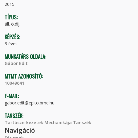
2015
TÍPUS:
áll. ö.díj.
KÉPZÉS:
3 éves
MUNKATÁRS OLDALA:
Gábor Edit
MTMT AZONOSÍTÓ:
10049641
E-MAIL:
gabor.edit@epito.bme.hu
TANSZÉK:
Tartószerkezetek Mechanikája Tanszék
Navigáció
Fórumok