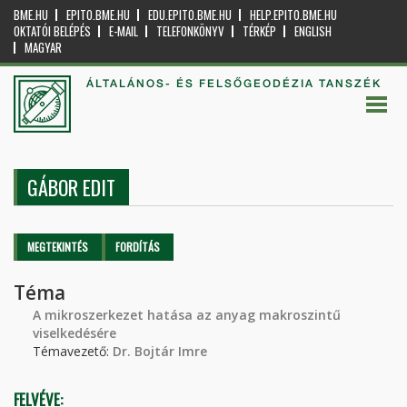
BME.HU
EPITO.BME.HU
EDU.EPITO.BME.HU
HELP.EPITO.BME.HU
OKTATÓI BELÉPÉS
E-MAIL
TELEFONKÖNYV
TÉRKÉP
ENGLISH
MAGYAR
ÁLTALÁNOS- ÉS FELSŐGEODÉZIA TANSZÉK
GÁBOR EDIT
Elsődleges fülek
MEGTEKINTÉS
(AKTÍV
FORDÍTÁS
FÜL)
Téma
A mikroszerkezet hatása az anyag makroszintű
viselkedésére
Témavezető:
Dr. Bojtár Imre
FELVÉVE: