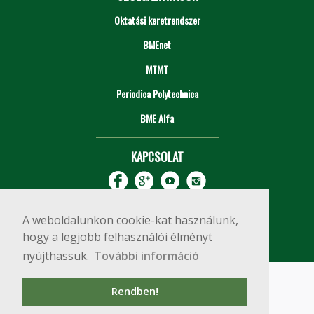
Oktatási keretrendszer
BMEnet
MTMT
Periodica Polytechnica
BME Alfa
KAPCSOLAT
A weboldalunkon cookie-kat használunk,
hogy a legjobb felhasználói élményt
nyújthassuk.
További információ
Impresszum
Copyright © 2020 BME Építőmérnöki Kar
Rendben!
1111 Budapest, Műegyetem rkp. 3.
+36 1 463 3531